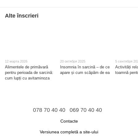
Alte înscrieri
12 марта 2026
20 октября 2025
5 сентября 20
Alimentele de primăvară
Insomnia în sarcină – de ce
Activități re
pentru perioada de sarcină:
apare și cum scăpăm de ea
toamnă pent
cum lupți cu avitaminoza
078 70 40 40
069 70 40 40
Contacte
Versiunea completă a site-ului