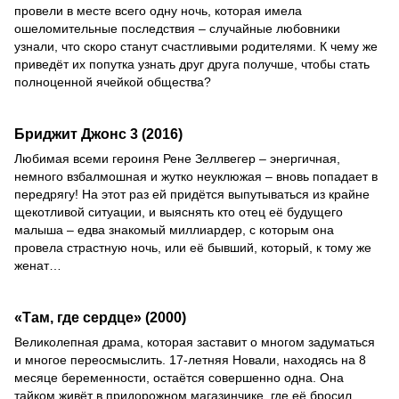
провели в месте всего одну ночь, которая имела
ошеломительные последствия – случайные любовники
узнали, что скоро станут счастливыми родителями. К чему же
приведёт их попутка узнать друг друга получше, чтобы стать
полноценной ячейкой общества?
Бриджит Джонс 3 (2016)
Любимая всеми героиня Рене Зеллвегер – энергичная,
немного взбалмошная и жутко неуклюжая – вновь попадает в
передрягу! На этот раз ей придётся выпутываться из крайне
щекотливой ситуации, и выяснять кто отец её будущего
малыша – едва знакомый миллиардер, с которым она
провела страстную ночь, или её бывший, который, к тому же
женат…
«Там, где сердце» (2000)
Великолепная драма, которая заставит о многом задуматься
и многое переосмыслить. 17-летняя Новали, находясь на 8
месяце беременности, остаётся совершенно одна. Она
тайком живёт в придорожном магазинчике, где её бросил