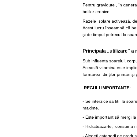
Pentru gravidute , în genera
bolilor cronice.
Razele solare activează, de
Acest lucru înseamnă că ben
și de timpul petrecut la soa
Principala „utilizare” a
Sub influența soarelui, cor
Această vitamina este implica
formarea dinților primari și
⠀
REGULI IMPORTANTE:
⠀
- Se interzice să fiti la soar
maxime.
- Este important să mergi la
- Hidrateaza-te, consuma mu
- Alegeti categorii de produ