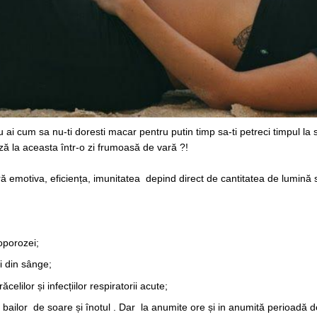
u ai cum sa nu-ti doresti macar pentru putin timp sa-ti petreci timpul la 
ză la aceasta într-o zi frumoasă de vară ?!
ă emotiva, eficiența, imunitatea depind direct de cantitatea de lumină 
oporozei;
i din sânge;
ăcelilor și infecțiilor respiratorii acute;
ailor de soare și înotul . Dar la anumite ore și in anumită perioadă d