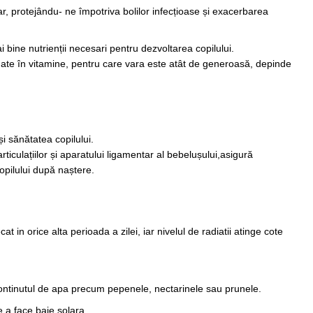
ar, protejându- ne împotriva bolilor infecțioase și exacerbarea
ine nutrienții necesari pentru dezvoltarea copilului.
ate în vitamine, pentru care vara este atât de generoasă, depinde
i sănătatea copilului.
ticulațiilor și aparatului ligamentar al bebelușului,asigură
opilului după naștere.
at in orice alta perioada a zilei, iar nivelul de radiatii atinge cote
continutul de apa precum pepenele, nectarinele sau prunele.
e a face baie solara.