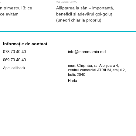
5
24 июля 2025
n trimestrul 3: ce
Alăptarea la sân – importanță,
ce evităm
beneficii și adevărul gol-goluț
(uneori chiar la propriu)
Informație de contact
078 70 40 40
info@mammamia.md
069 70 40 40
mun. Chișinău, str. Albișoara 4,
Apel callback
centrul comercial ATRIUM, etajul 2,
butic 2040
Harta