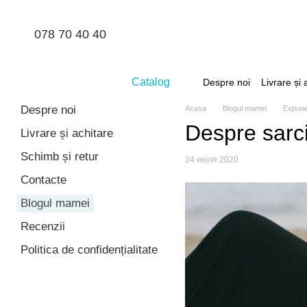
Mergi la conținutul principal
078 70 40 40
Catalog
Despre noi
Livrare și 
Despre noi
Acasa
Blogul mamei
Expuner
Despre sarci
Livrare și achitare
Schimb și retur
24 июля 2020
Contacte
Blogul mamei
Recenzii
Politica de confidențialitate