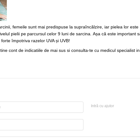
sarcinii, femeile sunt mai predispuse la supraîncălzire, iar pielea lor e
nivelul pielii pe parcursul celor 9 luni de sarcina. Așa că este important s
 forte împotriva razelor UVA și UVB!
ne cont de indicatiile de mai sus si consulta-te cu medicul specialist in p
Intră cu ajutor