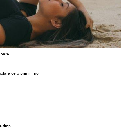
soare.
solară ce o primim noi.
e timp.