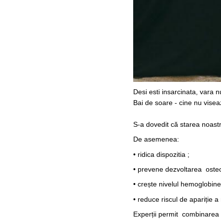
Desi esti insarcinata, vara n
Bai de soare - cine nu visea
⠀
S-a dovedit că starea noastr
De asemenea:
• ridica dispozitia ;
• prevene dezvoltarea oste
• crește nivelul hemoglobine
• reduce riscul de apariție a r
Experții permit combinarea b