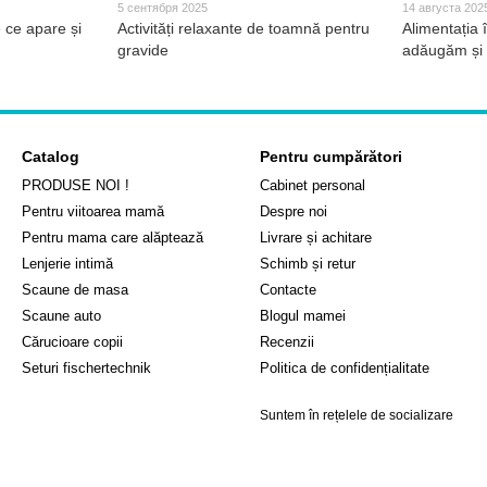
5 сентября 2025
14 августа 202
 ce apare și
Activități relaxante de toamnă pentru
Alimentația î
gravide
adăugăm și 
Catalog
Pentru cumpărători
PRODUSE NOI !
Cabinet personal
Pentru viitoarea mamă
Despre noi
Pentru mama care alăptează
Livrare și achitare
Lenjerie intimă
Schimb și retur
Scaune de masa
Contacte
Scaune auto
Blogul mamei
Cărucioare copii
Recenzii
Seturi fischertechnik
Politica de confidențialitate
Suntem în rețelele de socializare