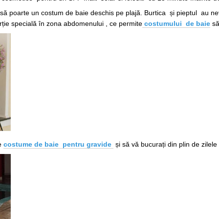
ă poarte un costum de baie deschis pe plajă. Burtica și pieptul au nev
rție specială în zona abdomenului , ce permite
costumului de baie
să
ge
costume de baie pentru gravide
și să vă bucurați din plin de zilele