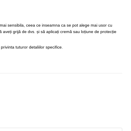
ste mai sensibila, ceea ce inseamna ca se pot alege mai usor cu
ă aveți grijă de dvs. și să aplicați cremă sau loțiune de protecție
rivinta tuturor detaliilor specifice.