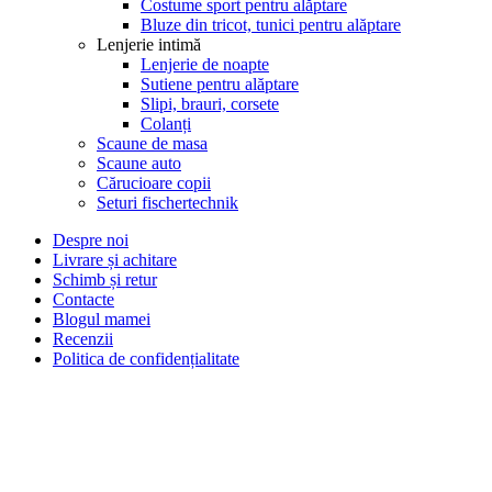
Costume sport pentru alăptare
Bluze din tricot, tunici pentru alăptare
Lenjerie intimă
Lenjerie de noapte
Sutiene pentru alăptare
Slipi, brauri, corsete
Colanți
Scaune de masa
Scaune auto
Cărucioare copii
Seturi fischertechnik
Despre noi
Livrare și achitare
Schimb și retur
Contacte
Blogul mamei
Recenzii
Politica de confidențialitate