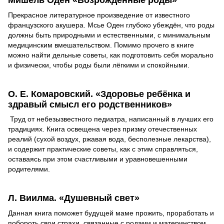
Мишель Оден «Возрождённые роды»
Прекрасное литературное произведение от известного
французского акушера. Мсье Оден глубоко убеждён, что роды
должны быть природными и естественными, с минимальным
медицинским вмешательством. Помимо прочего в книге
можно найти дельные советы, как подготовить себя морально
и физически, чтобы роды были лёгкими и спокойными.
О. Е. Комаровский. «Здоровье ребёнка и
здравый смысл его родственников»
Труд от небезызвестного педиатра, написанный в лучших его
традициях. Книга освещена через призму отечественных
реалий (сухой воздух, ржавая вода, бесполезные лекарства),
и содержит практические советы, как с этим справляться,
оставаясь при этом счастливыми и уравновешенными
родителями.
Л. Виилма. «Душевный свет»
Данная книга поможет будущей маме прожить, проработать и
побороть свои страхи, связанные с родами и материнством.