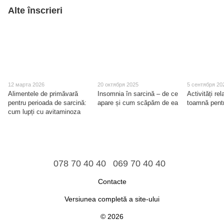
Alte înscrieri
12 марта 2026
20 октября 2025
5 сентября 20
Alimentele de primăvară
Insomnia în sarcină – de ce
Activități re
pentru perioada de sarcină:
apare și cum scăpăm de ea
toamnă pent
cum lupți cu avitaminoza
078 70 40 40
069 70 40 40
Contacte
Versiunea completă a site-ului
© 2026