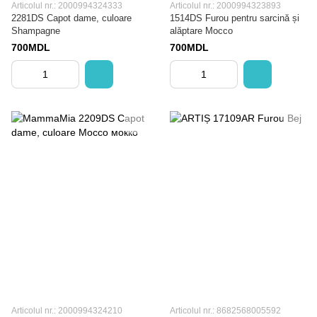
Articolul nr.: 2000994324333
Articolul nr.: 2000994323893
2281DS Capot dame, culoare
1514DS Furou pentru sarcină și
Shampagne
alăptare Mocco
700MDL
700MDL
Articolul nr.: 2000994324210
Articolul nr.: 8682568005592