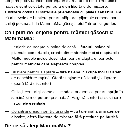
Lenjeria potrivită face diferența în starea ta de bine. Produsele
noastre sunt selectate pentru a oferi libertate de mișcare,
susținere optimă și materiale prietenoase cu pielea sensibilă. Fie
că ai nevoie de bustiere pentru alăptare, pijamale comode sau
chiloți postnatali, la MammaMia găsești totul într-un singur loc.
Ce tipuri de lenjerie pentru mămici găsești la
MammaMia:
Lenjerie de noapte și haine de casă
– furouri, halate și
pijamale confortabile, create din materiale moi și respirabile.
Multe modele includ deschideri pentru alăptare, perfecte
pentru mămicile care alăptează noaptea.
Bustiere pentru alăptare
– fără balene, cu cupe moi și sistem
de deschidere rapidă. Oferă susținere eficientă și alăptare
ușoară fără disconfort.
Chiloți, centuri și corsete
– modele anatomice pentru sprijin în
sarcină și recuperare postnatală. Asigură confort și susținere
în zonele esențiale.
Colanți și dresuri pentru gravide
– cu talie înaltă și materiale
elastice, oferă libertate de mișcare fără presiune pe burtică.
De ce să alegi MammaMia?