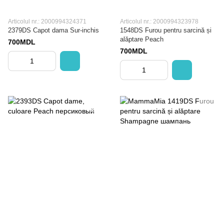
Articolul nr.: 2000994324371
Articolul nr.: 2000994323978
2379DS Capot dama Sur-inchis
1548DS Furou pentru sarcină și
alăptare Peach
700MDL
700MDL