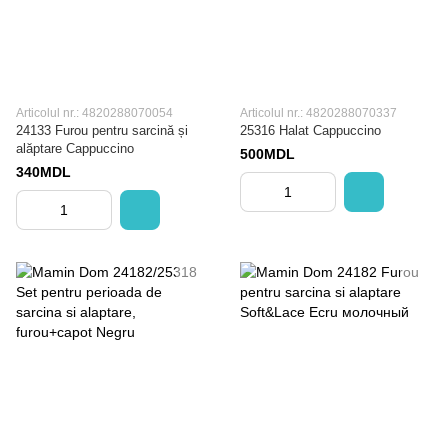
Articolul nr.: 4820288070054
Articolul nr.: 4820288070337
24133 Furou pentru sarcină și
25316 Halat Cappuccino
alăptare Cappuccino
500MDL
340MDL