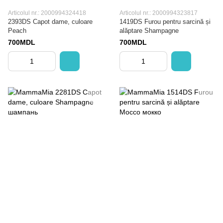
Articolul nr.: 2000994324418
Articolul nr.: 2000994323817
2393DS Capot dame, culoare
1419DS Furou pentru sarcină și
Peach
alăptare Shampagne
700MDL
700MDL