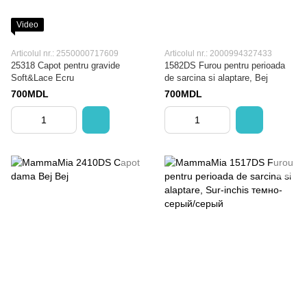
Video
Articolul nr.: 2550000717609
Articolul nr.: 2000994327433
25318 Capot pentru gravide
1582DS Furou pentru perioada
Soft&Lace Ecru
de sarcina si alaptare, Bej
700MDL
700MDL