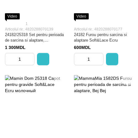
Video
Video
1
Articolul nr.: 4820288070139
Articolul nr.: 4820288070177
24182/25318 Set pentru perioada
24182 Furou pentru sarcina si
de sarcina si alaptare,
alaptare Soft&Lace Ecru
furou+capot
1 300MDL
600MDL