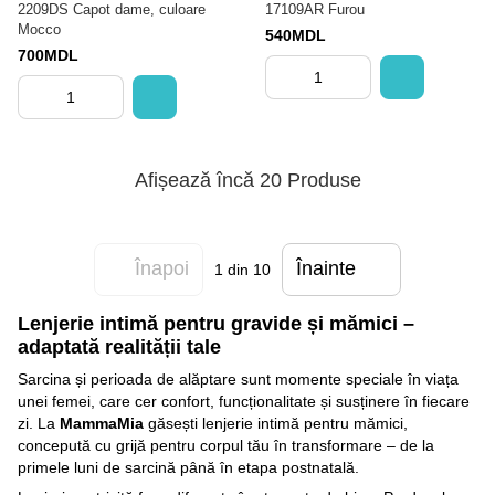
2209DS Capot dame, culoare
17109AR Furou
Mocco
540MDL
700MDL
Afișează încă 20 Produse
Înapoi
Înainte
1
din 10
Lenjerie intimă pentru gravide și mămici –
adaptată realității tale
Sarcina și perioada de alăptare sunt momente speciale în viața
unei femei, care cer confort, funcționalitate și susținere în fiecare
zi. La
MammaMia
găsești lenjerie intimă pentru mămici,
concepută cu grijă pentru corpul tău în transformare – de la
primele luni de sarcină până în etapa postnatală.