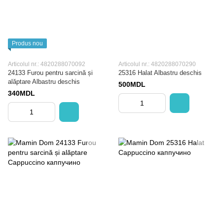
Produs nou
Articolul nr.: 4820288070092
Articolul nr.: 4820288070290
24133 Furou pentru sarcină și
25316 Halat Albastru deschis
alăptare Albastru deschis
500MDL
340MDL