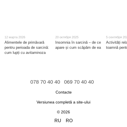
12 марта 2026
20 октября 2025
5 сентября 20
Alimentele de primăvară
Insomnia în sarcină – de ce
Activități re
pentru perioada de sarcină:
apare și cum scăpăm de ea
toamnă pent
cum lupți cu avitaminoza
078 70 40 40
069 70 40 40
Contacte
Versiunea completă a site-ului
© 2026
RU
RO