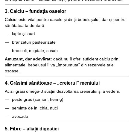
3. Calciu – fundația oaselor
Calciul este vital pentru oasele și dinții bebelușului, dar și pentru
sănătatea ta dentară.
lapte și iaurt
brânzeturi pasteurizate
broccoli, migdale, susan
Amuzant, dar adevărat:
dacă nu îi oferi suficient calciu prin
alimentație, bebelușul îl va „împrumuta” din rezervele tale
osoase.
4. Grăsimi sănătoase – „creierul” meniului
Acizii grași omega-3 susțin dezvoltarea creierului și a vederii.
pește gras (somon, hering)
semințe de in, chia, nuci
avocado
5. Fibre – aliații digestiei