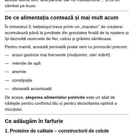
zâmbet pe buze.
De ce alimentația contează și mai mult acum
În trimestrul 3, bebelușul trece printr-un „maraton” de creștere:
acumulează până la jumătate din greutatea finală de la naștere și
își dezvoltă rezervele de fier, calciu și grăsimi sănătoase.
Pentru mamă, această perioadă poate veni cu provocări precum:
arsuri gastrice mai frecvente (mulțumim, uter mărit!)
retenție de apă
anemie
constipație
oboseală accentuată
De aceea,
alegerea alimentelor potrivite
este un aliat de
nădejde pentru confortul tău și pentru dezvoltarea optimă a
micuțului.
Ce adăugăm în farfurie
1. Proteine de calitate – constructorii de celule