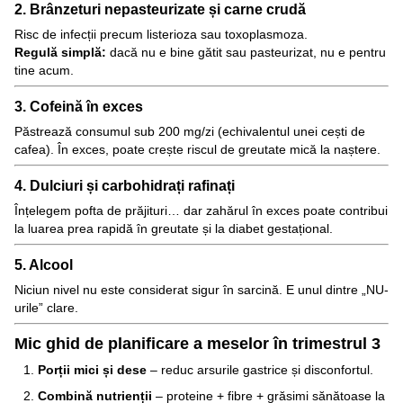
2. Brânzeturi nepasteurizate și carne crudă
Risc de infecții precum listerioza sau toxoplasmoza.
Regulă simplă:
dacă nu e bine gătit sau pasteurizat, nu e pentru
tine acum.
3. Cofeină în exces
Păstrează consumul sub 200 mg/zi (echivalentul unei cești de
cafea). În exces, poate crește riscul de greutate mică la naștere.
4. Dulciuri și carbohidrați rafinați
Înțelegem pofta de prăjituri… dar zahărul în exces poate contribui
la luarea prea rapidă în greutate și la diabet gestațional.
5. Alcool
Niciun nivel nu este considerat sigur în sarcină. E unul dintre „NU-
urile” clare.
Mic ghid de planificare a meselor în trimestrul 3
Porții mici și dese
– reduc arsurile gastrice și disconfortul.
Combină nutrienții
– proteine + fibre + grăsimi sănătoase la