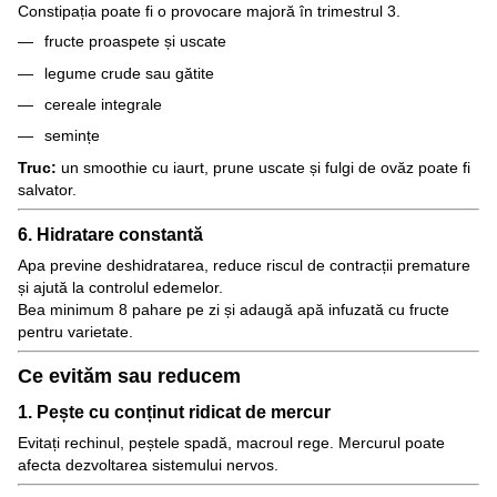
Constipația poate fi o provocare majoră în trimestrul 3.
fructe proaspete și uscate
legume crude sau gătite
cereale integrale
semințe
Truc:
un smoothie cu iaurt, prune uscate și fulgi de ovăz poate fi
salvator.
6. Hidratare constantă
Apa previne deshidratarea, reduce riscul de contracții premature
și ajută la controlul edemelor.
Bea minimum 8 pahare pe zi și adaugă apă infuzată cu fructe
pentru varietate.
Ce evităm sau reducem
1. Pește cu conținut ridicat de mercur
Evitați rechinul, peștele spadă, macroul rege. Mercurul poate
afecta dezvoltarea sistemului nervos.