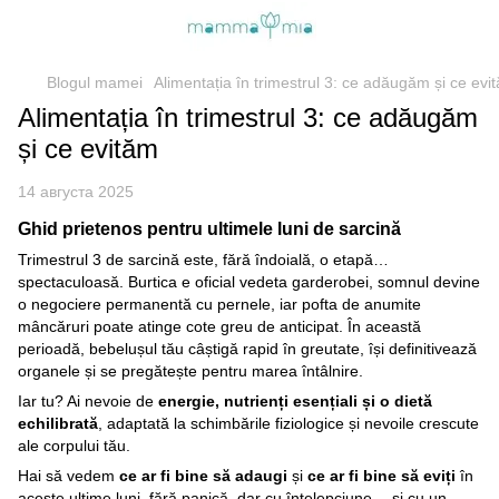
Blogul mamei
Alimentația în trimestrul 3: ce adăugăm și ce evi
Alimentația în trimestrul 3: ce adăugăm
și ce evităm
14 августа 2025
Ghid prietenos pentru ultimele luni de sarcină
Trimestrul 3 de sarcină este, fără îndoială, o etapă…
spectaculoasă. Burtica e oficial vedeta garderobei, somnul devine
o negociere permanentă cu pernele, iar pofta de anumite
mâncăruri poate atinge cote greu de anticipat. În această
perioadă, bebelușul tău câștigă rapid în greutate, își definitivează
organele și se pregătește pentru marea întâlnire.
Iar tu? Ai nevoie de
energie, nutrienți esențiali și o dietă
echilibrată
, adaptată la schimbările fiziologice și nevoile crescute
ale corpului tău.
Hai să vedem
ce ar fi bine să adaugi
și
ce ar fi bine să eviți
în
aceste ultime luni, fără panică, dar cu înțelepciune… și cu un