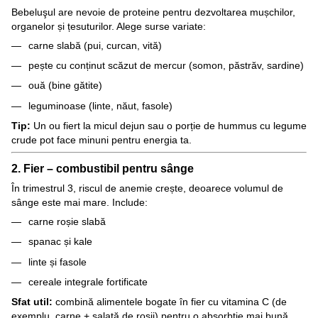
Bebeluşul are nevoie de proteine pentru dezvoltarea mușchilor,
organelor și țesuturilor. Alege surse variate:
carne slabă (pui, curcan, vită)
pește cu conținut scăzut de mercur (somon, păstrăv, sardine)
ouă (bine gătite)
leguminoase (linte, năut, fasole)
Tip:
Un ou fiert la micul dejun sau o porție de hummus cu legume
crude pot face minuni pentru energia ta.
2. Fier – combustibil pentru sânge
În trimestrul 3, riscul de anemie crește, deoarece volumul de
sânge este mai mare. Include:
carne roșie slabă
spanac și kale
linte și fasole
cereale integrale fortificate
Sfat util:
combină alimentele bogate în fier cu vitamina C (de
exemplu, carne + salată de roșii) pentru o absorbție mai bună.