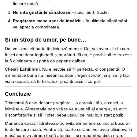
fiecare masă.
Nu uita gustările sănătoase
– nuci, iaurt, fructe.
Pregătește mese ușor de încălzit
– în ultimele săptămâni
vei aprecia comoditatea.
Și un strop de umor, pe bune…
Da, vei simți că burta îți dictează meniul. Da, vei avea zile în care
îți vei dori doar înghețată și murături. Și da, e posibil să te trezești
la 3 dimineața cu poftă de pepene galben.
Cheia?
Echilibrul
. Nu e nevoie să fii perfectă, ci conștientă. O
alimentație bună nu înseamnă doar „reguli stricte”, ci și să îți faci
viața ușoară, să te hidratezi și să îți asculți corpul.
Concluzie
Trimestrul 3 este despre pregătire – a corpului tău, a casei, a
inimii tale. Alimentația potrivită te va ajuta să ai energie, să eviți
disconforturile și să îi oferi bebelușului cel mai bun start posibil.
Mănâncă variat, hidratează-te, evită alimentele cu risc și bucură-
te de fiecare masă. Pentru că, foarte curând, vei avea altcineva la
masă care va atrage toată atenția… și probabil va dicta orarul.