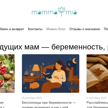
бмен и возврат
Контакты
Мамин Блог
Отзывы о магазине
По
удущих мам — беременность,
20 октября 2025
5 сентября 2025
емя
Бессонница при беременности —
Расслабляющ
я с
почему возникает и как с ней
для беремен