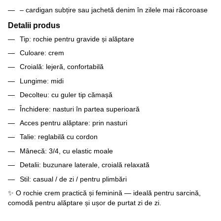
– cardigan subțire sau jachetă denim în zilele mai răcoroase
Detalii produs
Tip: rochie pentru gravide și alăptare
Culoare: crem
Croială: lejeră, confortabilă
Lungime: midi
Decolteu: cu guler tip cămașă
Închidere: nasturi în partea superioară
Acces pentru alăptare: prin nasturi
Talie: reglabilă cu cordon
Mânecă: 3/4, cu elastic moale
Detalii: buzunare laterale, croială relaxată
Stil: casual / de zi / pentru plimbări
✨ O rochie crem practică și feminină — ideală pentru sarcină,
comodă pentru alăptare și ușor de purtat zi de zi.