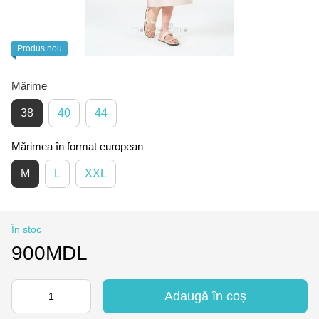
Produs nou
Mărime
38
40
44
Mărimea în format european
M
L
XXL
În stoc
900MDL
Adaugă în coș