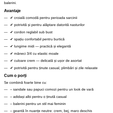
balerini.
Avantaje
✔ croială comodă pentru perioada sarcinii
✔ potrivită și pentru alăptare datorită nasturilor
✔ cordon reglabil sub bust
✔ spațiu confortabil pentru burtică
✔ lungime midi — practică și elegantă
✔ mâneci 3/4 cu elastic moale
✔ culoare crem — delicată și ușor de asortat
✔ potrivită pentru ținute casual, plimbări și zile relaxate
Cum o porți
Se combină foarte bine cu:
– sandale sau papuci comozi pentru un look de vară
– adidași albi pentru o ținută casual
– balerini pentru un stil mai feminin
– geantă în nuanțe neutre: crem, bej, maro deschis