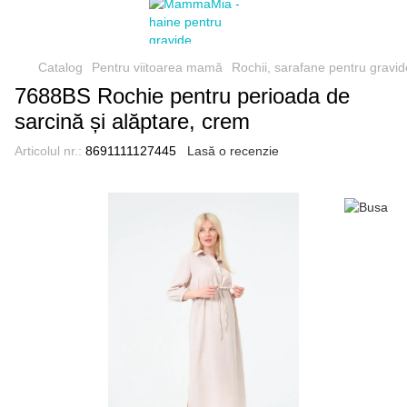
Catalog
Pentru viitoarea mamă
Rochii, sarafane pentru gravid
7688BS Rochie pentru perioada de
sarcină și alăptare, crem
Articolul nr.:
8691111127445
Lasă o recenzie