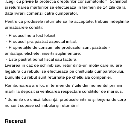
„Legii cu privire la protecția drepturilor consumatorilor”. Schimbul
și returnarea mărfurilor se efectuează în termen de 14 zile de la
data livrării comenzii către cumpărător.
Pentru ca produsele returnate să fie acceptate, trebuie îndeplinite
următoarele condiții:
- Produsul nu a fost folosit;
- Produsul și-a păstrat aspectul inițial;
- Proprietățile de consum ale produsului sunt păstrate -
ambalaje, etichete, inserții suplimentare;
- Este păstrat bonul fiscal sau factura.
Livrarea în caz de schimb sau retur dintr-un motiv care nu are
legătură cu rebutul se efectuează pe cheltuiala cumpărătorului.
Bunurile cu rebut sunt returnate pe cheltuiala companiei.
Rambursarea are loc în termen de 7 zile din momentul primirii
mărfii la depozit și verificarea respectării condițiilor de mai sus.
* Bunurile de unică folosință, produsele intime și lenjeria de corp
nu sunt supuse schimbului și returnării!
Recenzii