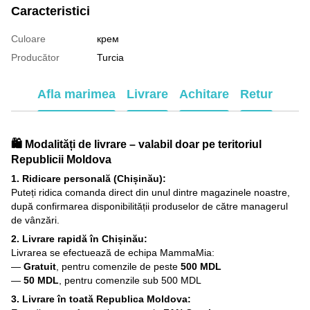
Caracteristici
Culoare
крем
Producător
Turcia
Afla marimea
Livrare
Achitare
Retur
🛍️ Modalități de livrare – valabil doar pe teritoriul
Republicii Moldova
1. Ridicare personală (Chișinău):
Puteți ridica comanda direct din unul dintre magazinele noastre,
după confirmarea disponibilității produselor de către managerul
de vânzări.
2. Livrare rapidă în Chișinău:
Livrarea se efectuează de echipa MammaMia:
—
Gratuit
, pentru comenzile de peste
500 MDL
—
50 MDL
, pentru comenzile sub 500 MDL
3. Livrare în toată Republica Moldova: