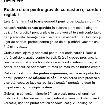
Descriere
Rochie crem pentru gravide cu nasturi și cordon
reglabil
Lejeră, feminină și foarte comodă pentru perioada sarcinii 🤍
Această
rochie pentru gravide
în culoare crem este o alegere
delicată și practică pentru zilele în care vrei să te simți confortabil,
dar și aranjată. Nuanța deschisă oferă un aspect curat, luminos și
ușor de asortat, perfect pentru ținute de zi, plimbări, vacanțe sau
întâlniri relaxate.
Croiala este lejeră și adaptată pentru perioada sarcinii. Rochia
oferă suficient spațiu pentru burtică, fără să creeze presiune, iar
linia de sub bust poate fi ajustată cu ajutorul
cordonului reglabil
.
Astfel, modelul se adaptează frumos pe măsură ce burtica crește.
Datorită
nasturilor din partea superioară
, rochia este potrivită și
pentru perioada de
alăptare la sân
. Deschiderea este practică și
discretă, ceea ce face ca rochia să poată fi purtată nu doar în
timpul sarcinii, ci și după naștere.
Gulerul tip cămașă, mânecile 3/4 cu elastic moale și lungimea
midi oferă rochiei un aer modern, relaxat și feminin. Este o piesă
versatilă, ușor de purtat atât cu sandale, cât și cu adidași sau