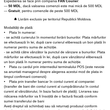
Expedierea se face prin compania
FAN Courier
:
—
50 MDL
, dacă valoarea comenzii este mai mică de 500 MDL
—
Gratuit
, pentru comenzile de peste 500 MDL
🔔 Livrăm exclusiv pe teritoriul Republicii Moldova.
Modalități de plată:
• Plata în numerar:
- se achită curierului în momentul livrării bunurilor. Plata mărfurilor
se efectuează în lei, după care curierul eliberează un bon plată în
numerar pentru suma de achiziție.
- se achită către vânzător la punctul de vânzare a bunurilor. Plata
mărfurilor se efectuează în lei, după care vânzătorul eliberează
un bon plată în numerar pentru suma de achiziție.
• Plata cu cardul prin intermediul terminalului POS (este nevoie
sa anuntati managerul despre alegerea acestui mod de plata in
timpul confirmarii comenzii)
• Plata prin transfer bancar în contul curent al companiei
(transfer de bani din contul curent al cumpărătorului în contul
curent al vânzătorului, în baza facturii de plată). Livrarea sau
ridicarea mărfurilor va fi însoțită de o factură fiscală conform
sumei transferului de bani
Aveți dreptul să schimbați sau să returnați produsul conform