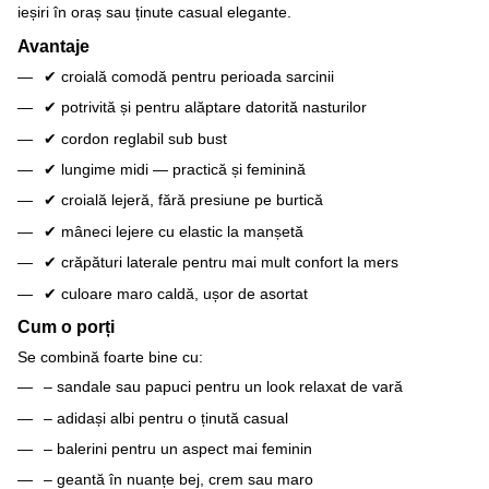
ieșiri în oraș sau ținute casual elegante.
Avantaje
✔ croială comodă pentru perioada sarcinii
✔ potrivită și pentru alăptare datorită nasturilor
✔ cordon reglabil sub bust
✔ lungime midi — practică și feminină
✔ croială lejeră, fără presiune pe burtică
✔ mâneci lejere cu elastic la manșetă
✔ crăpături laterale pentru mai mult confort la mers
✔ culoare maro caldă, ușor de asortat
Cum o porți
Se combină foarte bine cu:
– sandale sau papuci pentru un look relaxat de vară
– adidași albi pentru o ținută casual
– balerini pentru un aspect mai feminin
– geantă în nuanțe bej, crem sau maro