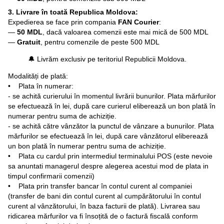
3. Livrare în toată Republica Moldova:
Expedierea se face prin compania
FAN Courier
:
—
50 MDL
, dacă valoarea comenzii este mai mică de 500 MDL
—
Gratuit
, pentru comenzile de peste 500 MDL
🔔 Livrăm exclusiv pe teritoriul Republicii Moldova.
Modalități de plată:
• Plata în numerar:
- se achită curierului în momentul livrării bunurilor. Plata mărfurilor
se efectuează în lei, după care curierul eliberează un bon plată în
numerar pentru suma de achiziție.
- se achită către vânzător la punctul de vânzare a bunurilor. Plata
mărfurilor se efectuează în lei, după care vânzătorul eliberează
un bon plată în numerar pentru suma de achiziție.
• Plata cu cardul prin intermediul terminalului POS (este nevoie
sa anuntati managerul despre alegerea acestui mod de plata in
timpul confirmarii comenzii)
• Plata prin transfer bancar în contul curent al companiei
(transfer de bani din contul curent al cumpărătorului în contul
curent al vânzătorului, în baza facturii de plată). Livrarea sau
ridicarea mărfurilor va fi însoțită de o factură fiscală conform