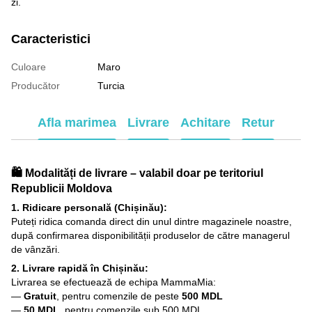
zi.
Caracteristici
Culoare
Maro
Producător
Turcia
Afla marimea
Livrare
Achitare
Retur
🛍️ Modalități de livrare – valabil doar pe teritoriul
Republicii Moldova
1. Ridicare personală (Chișinău):
Puteți ridica comanda direct din unul dintre magazinele noastre,
după confirmarea disponibilității produselor de către managerul
de vânzări.
2. Livrare rapidă în Chișinău:
Livrarea se efectuează de echipa MammaMia:
—
Gratuit
, pentru comenzile de peste
500 MDL
—
50 MDL
, pentru comenzile sub 500 MDL