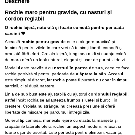
Descriere
Rochie maro pentru gravide, cu nasturi și
cordon reglabil
O rochie lejeră, naturală și foarte comodă pentru perioada
sarcinii 🤎
Această
rochie pentru gravide
este o alegere practică și
feminină pentru zilele în care vrei să te simți liberă, comodă și
aranjată fără efort. Croiala lejeră, lungimea midi și nuanța caldă
de maro oferă un look natural, elegant și ușor de purtat zi de zi.
Modelul este prevăzut cu
nasturi în partea de sus
, ceea ce face
rochia potrivită și pentru perioada de
alăptare la sân
. Accesul
este simplu și discret, iar rochia poate fi purtată nu doar în timpul
sarcinii, ci și după naștere.
Linia de sub bust este ajustabilă cu ajutorul
cordonului reglabil
,
astfel încât rochia se adaptează frumos siluetei și burticii în
creștere. Croiala nu strânge, nu creează presiune și oferă
libertate de mișcare pe parcursul întregii zile.
Gulerul tip cămașă, mânecile lejere cu elastic la manșetă și
crăpăturile laterale oferă rochiei un aspect modern, relaxat și
foarte ușor de asortat. Este perfectă pentru plimbări, vacanțe,