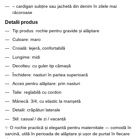
– cardigan subțire sau jachetă din denim în zilele mai
răcoroase
Detalii produs
Tip produs: rochie pentru gravide și alăptare
Culoare: maro
Croială: lejeră, confortabilă
Lungime: midi
Decolteu: cu guler tip cămașă
Închidere: nasturi în partea superioară
Acces pentru alăptare: prin nasturi
Talie: reglabilă cu cordon
Mânecă: 3/4, cu elastic la manșetă
Detalii: crăpături laterale
Stil: casual / de zi / vacanță
✨ O rochie practică și elegantă pentru maternitate — comodă în
sarcină, utilă în perioada de alăptare și ușor de purtat în fiecare