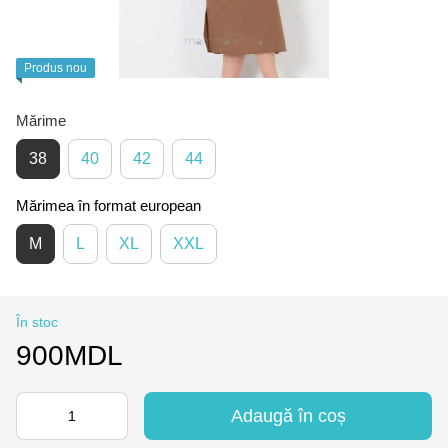
Produs nou
Mărime
38
40
42
44
Mărimea în format european
M
L
XL
XXL
În stoc
900MDL
Adaugă în coș