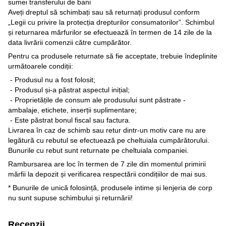
sumei transferului de bani
Aveți dreptul să schimbați sau să returnați produsul conform
„Legii cu privire la protecția drepturilor consumatorilor”. Schimbul
și returnarea mărfurilor se efectuează în termen de 14 zile de la
data livrării comenzii către cumpărător.
Pentru ca produsele returnate să fie acceptate, trebuie îndeplinite
următoarele condiții:
- Produsul nu a fost folosit;
- Produsul și-a păstrat aspectul inițial;
- Proprietățile de consum ale produsului sunt păstrate -
ambalaje, etichete, inserții suplimentare;
- Este păstrat bonul fiscal sau factura.
Livrarea în caz de schimb sau retur dintr-un motiv care nu are
legătură cu rebutul se efectuează pe cheltuiala cumpărătorului.
Bunurile cu rebut sunt returnate pe cheltuiala companiei.
Rambursarea are loc în termen de 7 zile din momentul primirii
mărfii la depozit și verificarea respectării condițiilor de mai sus.
* Bunurile de unică folosință, produsele intime și lenjeria de corp
nu sunt supuse schimbului și returnării!
Recenzii