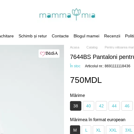
achitare
Schimb și retur
Contacte
Blogul mamei
Recenzii
Polit
Acasa
Catalog
Pentru viitoarea m
7644BS Pantaloni pentr
În stoc
Articolul nr.: 8691111118436
750MDL
Mărime
38
40
42
44
46
Mărimea în format european
M
L
XL
XXL
3XL