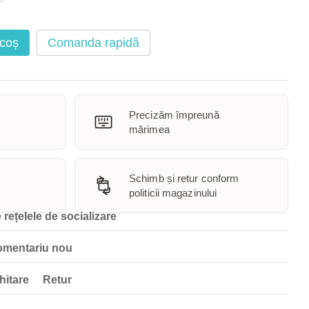
 coș
Comanda rapidă
Precizăm împreună
mărimea
Schimb și retur conform
politicii magazinului
 rețelele de socializare
omentariu nou
hitare
Retur