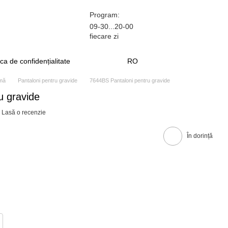
Program:
09-30...20-00
fiecare zi
ica de confidențialitate
RO
amă
Pantaloni pentru gravide
7644BS Pantaloni pentru gravide
u gravide
Lasă o recenzie
În dorință