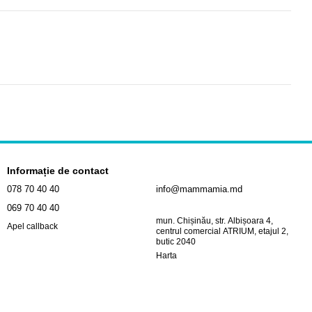
Informație de contact
078 70 40 40
info@mammamia.md
069 70 40 40
mun. Chișinău, str. Albișoara 4,
Apel callback
centrul comercial ATRIUM, etajul 2,
butic 2040
Harta