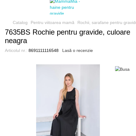
Catalog
Pentru viitoarea mamă
Rochii, sarafane pentru gravid
7635BS Rochie pentru gravide, culoare
neagra
Articolul nr.:
8691111116548
Lasă o recenzie