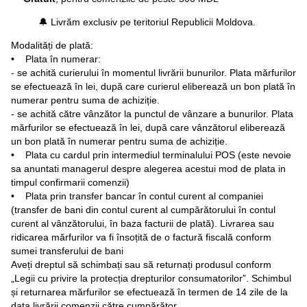
🔔 Livrăm exclusiv pe teritoriul Republicii Moldova.
Modalități de plată:
• Plata în numerar:
- se achită curierului în momentul livrării bunurilor. Plata mărfurilor
se efectuează în lei, după care curierul eliberează un bon plată în
numerar pentru suma de achiziție.
- se achită către vânzător la punctul de vânzare a bunurilor. Plata
mărfurilor se efectuează în lei, după care vânzătorul eliberează
un bon plată în numerar pentru suma de achiziție.
• Plata cu cardul prin intermediul terminalului POS (este nevoie
sa anuntati managerul despre alegerea acestui mod de plata in
timpul confirmarii comenzii)
• Plata prin transfer bancar în contul curent al companiei
(transfer de bani din contul curent al cumpărătorului în contul
curent al vânzătorului, în baza facturii de plată). Livrarea sau
ridicarea mărfurilor va fi însoțită de o factură fiscală conform
sumei transferului de bani
Aveți dreptul să schimbați sau să returnați produsul conform
„Legii cu privire la protecția drepturilor consumatorilor”. Schimbul
și returnarea mărfurilor se efectuează în termen de 14 zile de la
data livrării comenzii către cumpărător.