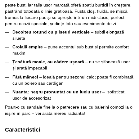
peste bust, iar talia ușor marcată oferă spațiu burticii în creștere,
păstrând totodată o linie grațioasă. Fusta cloș, fluidă, se mișcă
frumos la fiecare pas și se oprește într‑un midi clasic, perfect
pentru ocazii speciale, ședințe foto sau evenimente de zi.
Decolteu rotund cu pliseuri verticale
– subtil elongază
silueta
Croială empire
– pune accentul sub bust și permite confort
maxim
Țesătură moale, cu cădere ușoară
– nu se șifonează ușor
și arată impecabil
Fără mâneci
– ideală pentru sezonul cald; poate fi combinată
cu un bolero sau cardigan
Nuanta: negru pronuntat cu un luciu usor
– sofisticat,
ușor de accesorizat
Poart‑o cu sandale fine la o petrecere sau cu balerini comozi la o
ieșire în parc – vei arăta mereu radiantă!
Caracteristici