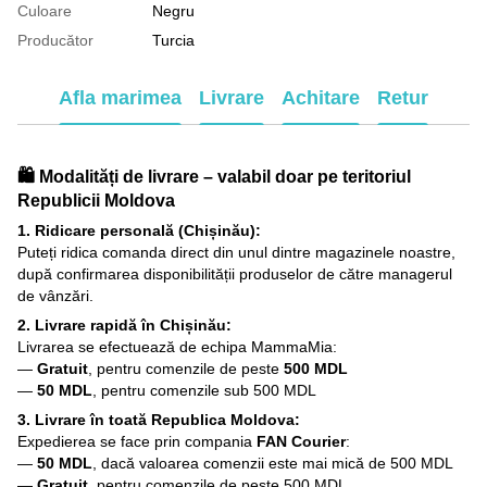
Culoare
Negru
Producător
Turcia
Afla marimea
Livrare
Achitare
Retur
🛍️ Modalități de livrare – valabil doar pe teritoriul
Republicii Moldova
1. Ridicare personală (Chișinău):
Puteți ridica comanda direct din unul dintre magazinele noastre,
după confirmarea disponibilității produselor de către managerul
de vânzări.
2. Livrare rapidă în Chișinău:
Livrarea se efectuează de echipa MammaMia:
—
Gratuit
, pentru comenzile de peste
500 MDL
—
50 MDL
, pentru comenzile sub 500 MDL
3. Livrare în toată Republica Moldova:
Expedierea se face prin compania
FAN Courier
:
—
50 MDL
, dacă valoarea comenzii este mai mică de 500 MDL
—
Gratuit
, pentru comenzile de peste 500 MDL