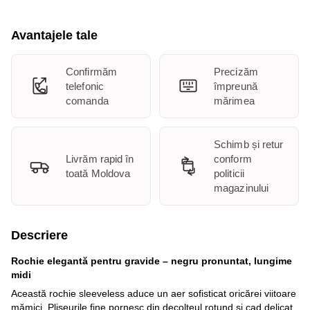
Avantajele tale
Confirmăm
Precizăm
telefonic
împreună
comanda
mărimea
Schimb și retur
Livrăm rapid în
conform
toată Moldova
politicii
magazinului
Descriere
Rochie elegantă pentru gravide – negru pronuntat, lungime
midi
Această rochie sleeveless aduce un aer sofisticat oricărei viitoare
mămici. Pliseurile fine pornesc din decolteul rotund și cad delicat