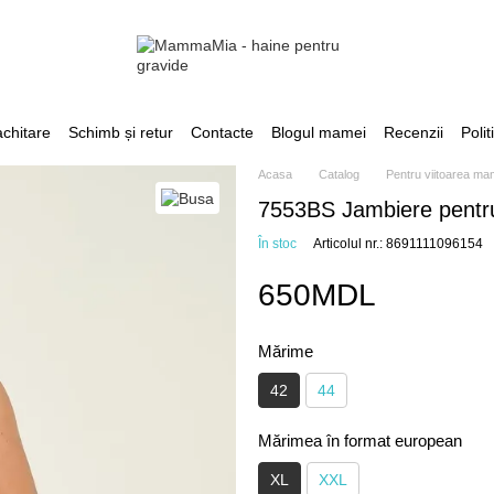
achitare
Schimb și retur
Contacte
Blogul mamei
Recenzii
Polit
Acasa
Catalog
Pentru viitoarea m
7553BS Jambiere pentr
În stoc
Articolul nr.: 8691111096154
650MDL
Mărime
42
44
Mărimea în format european
XL
XXL