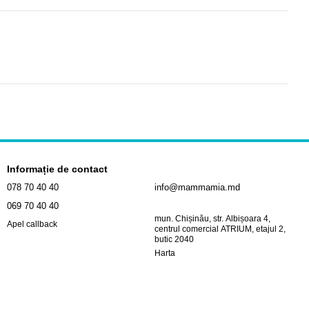
Informație de contact
078 70 40 40
info@mammamia.md
069 70 40 40
mun. Chișinău, str. Albișoara 4,
Apel callback
centrul comercial ATRIUM, etajul 2,
butic 2040
Harta