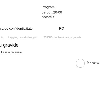
Program:
09-30...20-00
fiecare zi
ica de confidențialitate
RO
amă
Leggins, pantaloni-leggins
7553BS Jambiere pentru gravide
u gravide
Lasă o recenzie
În dorință