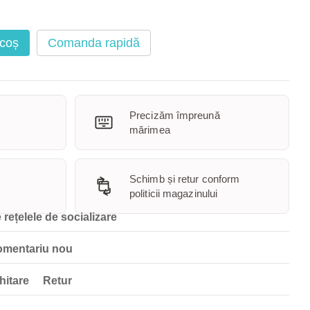
 coș
Comanda rapidă
Precizăm împreună
mărimea
Schimb și retur conform
politicii magazinului
 rețelele de socializare
omentariu nou
hitare
Retur