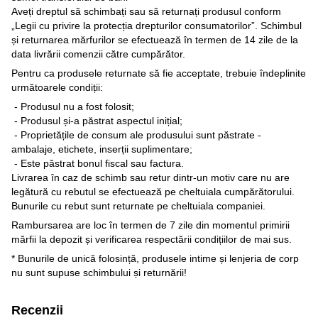
Aveți dreptul să schimbați sau să returnați produsul conform
„Legii cu privire la protecția drepturilor consumatorilor”. Schimbul
și returnarea mărfurilor se efectuează în termen de 14 zile de la
data livrării comenzii către cumpărător.
Pentru ca produsele returnate să fie acceptate, trebuie îndeplinite
următoarele condiții:
- Produsul nu a fost folosit;
- Produsul și-a păstrat aspectul inițial;
- Proprietățile de consum ale produsului sunt păstrate -
ambalaje, etichete, inserții suplimentare;
- Este păstrat bonul fiscal sau factura.
Livrarea în caz de schimb sau retur dintr-un motiv care nu are
legătură cu rebutul se efectuează pe cheltuiala cumpărătorului.
Bunurile cu rebut sunt returnate pe cheltuiala companiei.
Rambursarea are loc în termen de 7 zile din momentul primirii
mărfii la depozit și verificarea respectării condițiilor de mai sus.
* Bunurile de unică folosință, produsele intime și lenjeria de corp
nu sunt supuse schimbului și returnării!
Recenzii