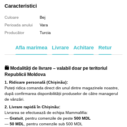
Caracteristici
Culoare
Bej
Perioada anului
Vara
Producător
Turcia
Afla marimea
Livrare
Achitare
Retur
🛍️ Modalități de livrare – valabil doar pe teritoriul
Republicii Moldova
1. Ridicare personală (Chișinău):
Puteți ridica comanda direct din unul dintre magazinele noastre,
după confirmarea disponibilității produselor de către managerul
de vânzări.
2. Livrare rapidă în Chișinău:
Livrarea se efectuează de echipa MammaMia:
—
Gratuit
, pentru comenzile de peste
500 MDL
—
50 MDL
, pentru comenzile sub 500 MDL