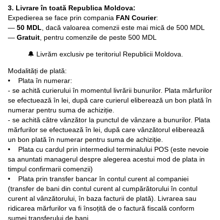
3. Livrare în toată Republica Moldova:
Expedierea se face prin compania
FAN Courier
:
—
50 MDL
, dacă valoarea comenzii este mai mică de 500 MDL
—
Gratuit
, pentru comenzile de peste 500 MDL
🔔 Livrăm exclusiv pe teritoriul Republicii Moldova.
Modalități de plată:
• Plata în numerar:
- se achită curierului în momentul livrării bunurilor. Plata mărfurilor
se efectuează în lei, după care curierul eliberează un bon plată în
numerar pentru suma de achiziție.
- se achită către vânzător la punctul de vânzare a bunurilor. Plata
mărfurilor se efectuează în lei, după care vânzătorul eliberează
un bon plată în numerar pentru suma de achiziție.
• Plata cu cardul prin intermediul terminalului POS (este nevoie
sa anuntati managerul despre alegerea acestui mod de plata in
timpul confirmarii comenzii)
• Plata prin transfer bancar în contul curent al companiei
(transfer de bani din contul curent al cumpărătorului în contul
curent al vânzătorului, în baza facturii de plată). Livrarea sau
ridicarea mărfurilor va fi însoțită de o factură fiscală conform
sumei transferului de bani