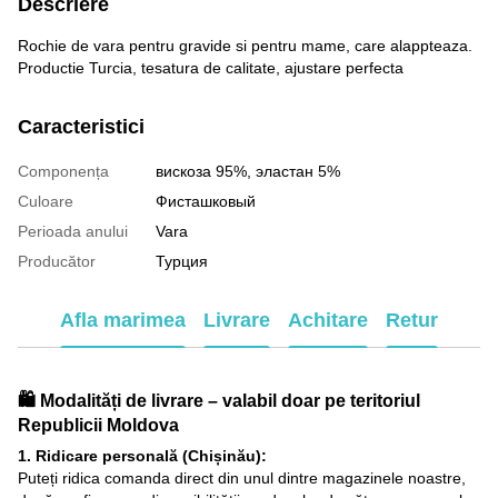
Descriere
Rochie de vara pentru gravide si pentru mame, care alappteaza.
Productie Turcia, tesatura de calitate, ajustare perfecta
Caracteristici
Componența
вискоза 95%, эластан 5%
Culoare
Фисташковый
Perioada anului
Vara
Producător
Турция
Afla marimea
Livrare
Achitare
Retur
🛍️ Modalități de livrare – valabil doar pe teritoriul
Republicii Moldova
1. Ridicare personală (Chișinău):
Puteți ridica comanda direct din unul dintre magazinele noastre,