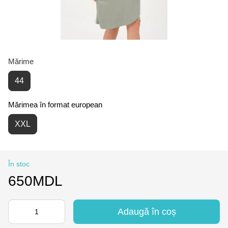
Mărime
44
Mărimea în format european
XXL
În stoc
650MDL
Adaugă în coș