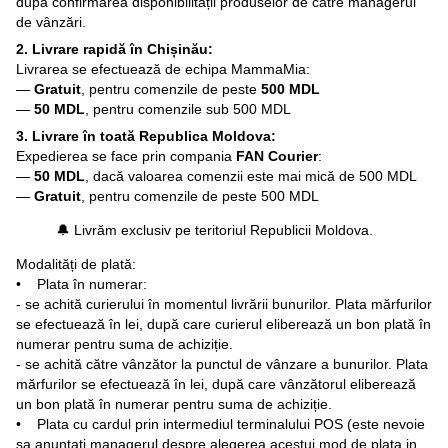
după confirmarea disponibilității produselor de către managerul
de vânzări.
2. Livrare rapidă în Chișinău:
Livrarea se efectuează de echipa MammaMia:
—
Gratuit
, pentru comenzile de peste
500 MDL
—
50 MDL
, pentru comenzile sub 500 MDL
3. Livrare în toată Republica Moldova:
Expedierea se face prin compania
FAN Courier
:
—
50 MDL
, dacă valoarea comenzii este mai mică de 500 MDL
—
Gratuit
, pentru comenzile de peste 500 MDL
🔔 Livrăm exclusiv pe teritoriul Republicii Moldova.
Modalități de plată:
• Plata în numerar:
- se achită curierului în momentul livrării bunurilor. Plata mărfurilor
se efectuează în lei, după care curierul eliberează un bon plată în
numerar pentru suma de achiziție.
- se achită către vânzător la punctul de vânzare a bunurilor. Plata
mărfurilor se efectuează în lei, după care vânzătorul eliberează
un bon plată în numerar pentru suma de achiziție.
• Plata cu cardul prin intermediul terminalului POS (este nevoie
sa anuntati managerul despre alegerea acestui mod de plata in