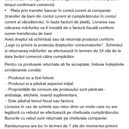
timpul confirmarii comenzii)
• Plata prin transfer bancar în contul curent al companiei
(transfer de bani din contul curent al cumpărătorului în contul
curent al vânzătorului, în baza facturii de plată). Livrarea sau
ridicarea mărfurilor va fi însoțită de o factură fiscală conform
sumei transferului de bani
Aveți dreptul să schimbați sau să returnați produsul conform
„Legii cu privire la protecția drepturilor consumatorilor”. Schimbul
și returnarea mărfurilor se efectuează în termen de 14 zile de la
data livrării comenzii către cumpărător.
Pentru ca produsele returnate să fie acceptate, trebuie îndeplinite
următoarele condiții:
- Produsul nu a fost folosit;
- Produsul și-a păstrat aspectul inițial;
- Proprietățile de consum ale produsului sunt păstrate -
ambalaje, etichete, inserții suplimentare;
- Este păstrat bonul fiscal sau factura.
Livrarea în caz de schimb sau retur dintr-un motiv care nu are
legătură cu rebutul se efectuează pe cheltuiala cumpărătorului.
Bunurile cu rebut sunt returnate pe cheltuiala companiei.
Rambursarea are loc în termen de 7 zile din momentul primirii