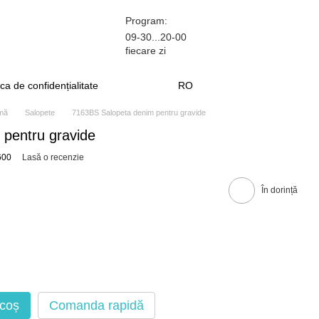
Program:
09-30...20-00
fiecare zi
ica de confidențialitate
RO
amă
Salopete
7163BS Salopeta denim pentru gravide
pentru gravide
600
Lasă o recenzie
În dorință
 coș
Comanda rapidă