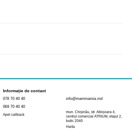
Informație de contact
078 70 40 40
info@mammamia.md
069 70 40 40
mun. Chișinău, str. Albișoara 4,
Apel callback
centrul comercial ATRIUM, etajul 2,
butic 2040
Harta