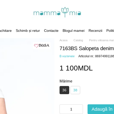
achitare
Schimb și retur
Contacte
Blogul mamei
Recenzii
Polit
Acasa
Catalog
Pentru viitoarea m
7163BS Salopeta denim 
В наличии
Articolul nr.: 8697499118
1 100MDL
Mărime
36
38
Adaugă în