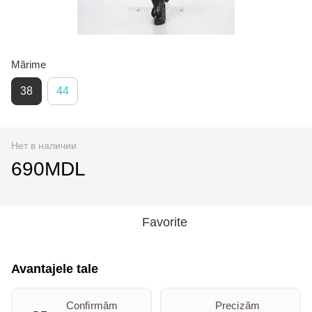
Mărime
38
44
Нет в наличии
690MDL
Favorite
Avantajele tale
Confirmăm
Precizăm