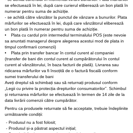
se efectuează în lei, după care curierul eliberează un bon plată în
numerar pentru suma de achiziție.
- se achită către vânzător la punctul de vânzare a bunurilor. Plata
mărfurilor se efectuează în lei, după care vânzătorul eliberează
un bon plată în numerar pentru suma de achiziție.
• Plata cu cardul prin intermediul terminalului POS (este nevoie
sa anuntati managerul despre alegerea acestui mod de plata in
timpul confirmarii comenzii)
• Plata prin transfer bancar în contul curent al companiei
(transfer de bani din contul curent al cumpărătorului în contul
curent al vânzătorului, în baza facturii de plată). Livrarea sau
ridicarea mărfurilor va fi însoțită de o factură fiscală conform
sumei transferului de bani
Aveți dreptul să schimbați sau să returnați produsul conform
„Legii cu privire la protecția drepturilor consumatorilor”. Schimbul
și returnarea mărfurilor se efectuează în termen de 14 zile de la
data livrării comenzii către cumpărător.
Pentru ca produsele returnate să fie acceptate, trebuie îndeplinite
următoarele condiții:
- Produsul nu a fost folosit;
- Produsul și-a păstrat aspectul inițial;