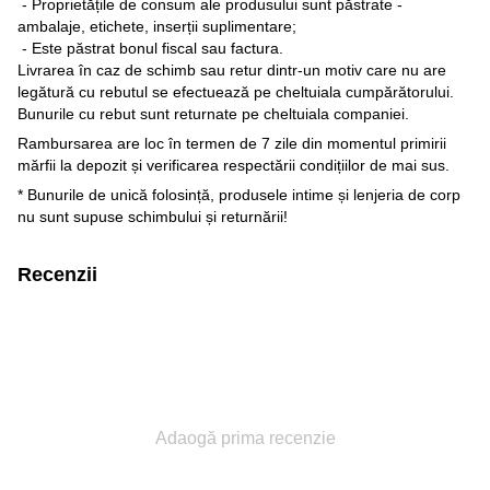
- Proprietățile de consum ale produsului sunt păstrate -
ambalaje, etichete, inserții suplimentare;
- Este păstrat bonul fiscal sau factura.
Livrarea în caz de schimb sau retur dintr-un motiv care nu are
legătură cu rebutul se efectuează pe cheltuiala cumpărătorului.
Bunurile cu rebut sunt returnate pe cheltuiala companiei.
Rambursarea are loc în termen de 7 zile din momentul primirii
mărfii la depozit și verificarea respectării condițiilor de mai sus.
* Bunurile de unică folosință, produsele intime și lenjeria de corp
nu sunt supuse schimbului și returnării!
Recenzii
Adaogă prima recenzie