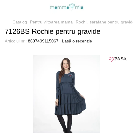
Catalog
Pentru viitoarea mamă
Rochii, sarafane pentru gravid
7126BS Rochie pentru gravide
Articolul nr.:
8697499115067
Lasă o recenzie