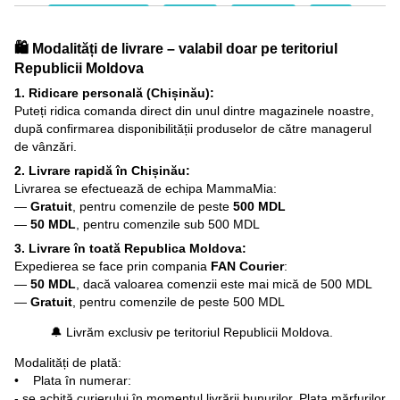
🛍️ Modalități de livrare – valabil doar pe teritoriul
Republicii Moldova
1. Ridicare personală (Chișinău):
Puteți ridica comanda direct din unul dintre magazinele noastre,
după confirmarea disponibilității produselor de către managerul
de vânzări.
2. Livrare rapidă în Chișinău:
Livrarea se efectuează de echipa MammaMia:
—
Gratuit
, pentru comenzile de peste
500 MDL
—
50 MDL
, pentru comenzile sub 500 MDL
3. Livrare în toată Republica Moldova:
Expedierea se face prin compania
FAN Courier
:
—
50 MDL
, dacă valoarea comenzii este mai mică de 500 MDL
—
Gratuit
, pentru comenzile de peste 500 MDL
🔔 Livrăm exclusiv pe teritoriul Republicii Moldova.
Modalități de plată:
• Plata în numerar:
- se achită curierului în momentul livrării bunurilor. Plata mărfurilor