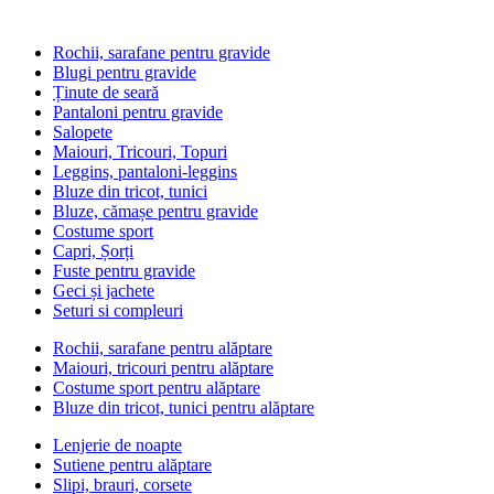
Rochii, sarafane pentru gravide
Blugi pentru gravide
Ținute de seară
Pantaloni pentru gravide
Salopete
Maiouri, Tricouri, Topuri
Leggins, pantaloni-leggins
Bluze din tricot, tunici
Bluze, cămașe pentru gravide
Costume sport
Capri, Șorți
Fuste pentru gravide
Geci și jachete
Seturi si compleuri
Rochii, sarafane pentru alăptare
Maiouri, tricouri pentru alăptare
Costume sport pentru alăptare
Bluze din tricot, tunici pentru alăptare
Lenjerie de noapte
Sutiene pentru alăptare
Slipi, brauri, corsete