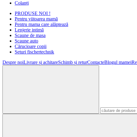
Colanți
PRODUSE NOI !
Pentru viitoarea mamă
Pentru mama care alăptează
Lenjerie intimă
Scaune de masa
Scaune auto
Cărucioare copii
Seturi fischertechnik
Despre noi
Livrare și achitare
Schimb și retur
Contacte
Blogul mamei
Re