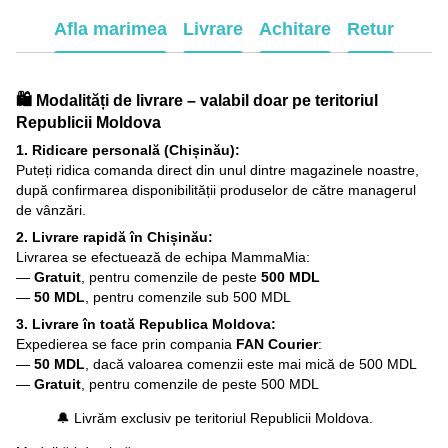
Afla marimea
Livrare
Achitare
Retur
🛍️ Modalități de livrare – valabil doar pe teritoriul
Republicii Moldova
1. Ridicare personală (Chișinău):
Puteți ridica comanda direct din unul dintre magazinele noastre,
după confirmarea disponibilității produselor de către managerul
de vânzări.
2. Livrare rapidă în Chișinău:
Livrarea se efectuează de echipa MammaMia:
—
Gratuit
, pentru comenzile de peste
500 MDL
—
50 MDL
, pentru comenzile sub 500 MDL
3. Livrare în toată Republica Moldova:
Expedierea se face prin compania
FAN Courier
:
—
50 MDL
, dacă valoarea comenzii este mai mică de 500 MDL
—
Gratuit
, pentru comenzile de peste 500 MDL
🔔 Livrăm exclusiv pe teritoriul Republicii Moldova.