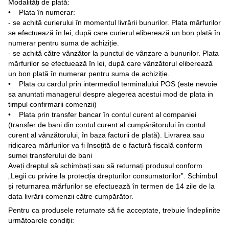
Modalități de plată:
• Plata în numerar:
- se achită curierului în momentul livrării bunurilor. Plata mărfurilor
se efectuează în lei, după care curierul eliberează un bon plată în
numerar pentru suma de achiziție.
- se achită către vânzător la punctul de vânzare a bunurilor. Plata
mărfurilor se efectuează în lei, după care vânzătorul eliberează
un bon plată în numerar pentru suma de achiziție.
• Plata cu cardul prin intermediul terminalului POS (este nevoie
sa anuntati managerul despre alegerea acestui mod de plata in
timpul confirmarii comenzii)
• Plata prin transfer bancar în contul curent al companiei
(transfer de bani din contul curent al cumpărătorului în contul
curent al vânzătorului, în baza facturii de plată). Livrarea sau
ridicarea mărfurilor va fi însoțită de o factură fiscală conform
sumei transferului de bani
Aveți dreptul să schimbați sau să returnați produsul conform
„Legii cu privire la protecția drepturilor consumatorilor”. Schimbul
și returnarea mărfurilor se efectuează în termen de 14 zile de la
data livrării comenzii către cumpărător.
Pentru ca produsele returnate să fie acceptate, trebuie îndeplinite
următoarele condiții: