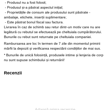
- Produsul nu a fost folosit;
- Produsul și-a păstrat aspectul inițial;
- Proprietățile de consum ale produsului sunt păstrate -
ambalaje, etichete, inserții suplimentare;
- Este păstrat bonul fiscal sau factura.
Livrarea în caz de schimb sau retur dintr-un motiv care nu are
legătură cu rebutul se efectuează pe cheltuiala cumpărătorului.
Bunurile cu rebut sunt returnate pe cheltuiala companiei.
Rambursarea are loc în termen de 7 zile din momentul primirii
mărfii la depozit și verificarea respectării condițiilor de mai sus.
* Bunurile de unică folosință, produsele intime și lenjeria de corp
nu sunt supuse schimbului și returnării!
Recenzii
Adaogă prima recenzie