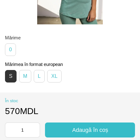
Mărime
0
Mărimea în format european
S
M
L
XL
În stoc
570MDL
Adaugă în coș