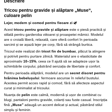
Descriere
Tricou pentru gravide și alăptare „Muse”,
culoare pelin
Lejer, modern și comod pentru fiecare zi 🌿
Acest
tricou pentru gravide și alăptare
este o piesă practică și
stilată pentru garderoba viitoarei și proaspetei mămici. Modelul
are o croială liberă, relaxată, care oferă confort în perioada
sarcinii și se așază lejer pe corp, fără să strângă burtica.
Tricoul este realizat din
tricot fin de bumbac
, plăcut la atingere
și potrivit pentru purtare zilnică. Materialul are o elasticitate de
aproximativ
10–15%
, ceea ce îl ajută să se adapteze ușor la
schimbările corpului, păstrând senzația de libertate și confort.
Pentru perioada alăptării, modelul are un
secret discret pentru
hrănirea bebelușului
: fermoare ascunse în relieful bustului.
Acestea permit acces rapid și comod, fără să afecteze aspectul
curat și minimalist al tricoului.
Nuanța de
pelin
este calmă, modernă și ușor de combinat cu
blugi, pantaloni pentru gravide, colanți sau fuste casual. Inscripția
fină
„Muse”
adaugă un accent delicat și actual, păstrând stilul
simplu și feminin.