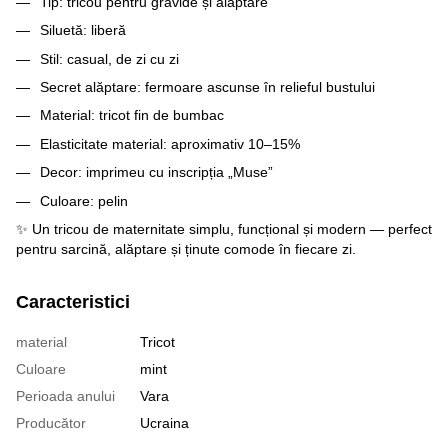
Tip: tricou pentru gravide și alăptare
Siluetă: liberă
Stil: casual, de zi cu zi
Secret alăptare: fermoare ascunse în relieful bustului
Material: tricot fin de bumbac
Elasticitate material: aproximativ 10–15%
Decor: imprimeu cu inscripția „Muse”
Culoare: pelin
✨ Un tricou de maternitate simplu, funcțional și modern — perfect
pentru sarcină, alăptare și ținute comode în fiecare zi.
Caracteristici
material
Tricot
Culoare
mint
Perioada anului
Vara
Producător
Ucraina