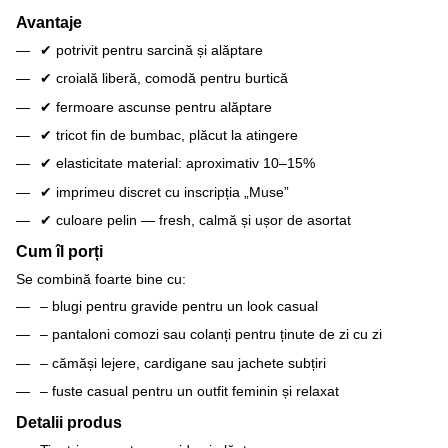
Avantaje
✔ potrivit pentru sarcină și alăptare
✔ croială liberă, comodă pentru burtică
✔ fermoare ascunse pentru alăptare
✔ tricot fin de bumbac, plăcut la atingere
✔ elasticitate material: aproximativ 10–15%
✔ imprimeu discret cu inscripția „Muse”
✔ culoare pelin — fresh, calmă și ușor de asortat
Cum îl porți
Se combină foarte bine cu:
– blugi pentru gravide pentru un look casual
– pantaloni comozi sau colanți pentru ținute de zi cu zi
– cămăși lejere, cardigane sau jachete subțiri
– fuste casual pentru un outfit feminin și relaxat
Detalii produs