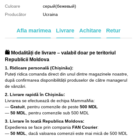
Culoare
серый(бежевый)
Producător
Ucraina
Afla marimea
Livrare
Achitare
Retur
🛍️ Modalități de livrare – valabil doar pe teritoriul
Republicii Moldova
1. Ridicare personală (Chișinău):
Puteți ridica comanda direct din unul dintre magazinele noastre,
după confirmarea disponibilității produselor de către managerul
de vânzări.
2. Livrare rapidă în Chișinău:
Livrarea se efectuează de echipa MammaMia:
—
Gratuit
, pentru comenzile de peste
500 MDL
—
50 MDL
, pentru comenzile sub 500 MDL
3. Livrare în toată Republica Moldova:
Expedierea se face prin compania
FAN Courier
:
—
50 MDL
, dacă valoarea comenzii este mai mică de 500 MDL