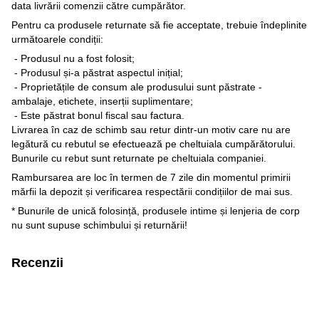
data livrării comenzii către cumpărător.
Pentru ca produsele returnate să fie acceptate, trebuie îndeplinite
următoarele condiții:
- Produsul nu a fost folosit;
- Produsul și-a păstrat aspectul inițial;
- Proprietățile de consum ale produsului sunt păstrate -
ambalaje, etichete, inserții suplimentare;
- Este păstrat bonul fiscal sau factura.
Livrarea în caz de schimb sau retur dintr-un motiv care nu are
legătură cu rebutul se efectuează pe cheltuiala cumpărătorului.
Bunurile cu rebut sunt returnate pe cheltuiala companiei.
Rambursarea are loc în termen de 7 zile din momentul primirii
mărfii la depozit și verificarea respectării condițiilor de mai sus.
* Bunurile de unică folosință, produsele intime și lenjeria de corp
nu sunt supuse schimbului și returnării!
Recenzii