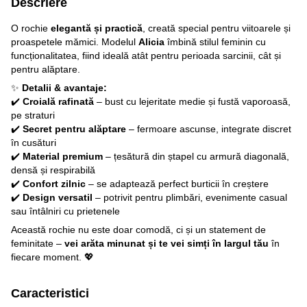
Descriere
O rochie
elegantă și practică
, creată special pentru viitoarele și
proaspetele mămici. Modelul
Alicia
îmbină stilul feminin cu
funcționalitatea, fiind ideală atât pentru perioada sarcinii, cât și
pentru alăptare.
✨
Detalii & avantaje:
✔️
Croială rafinată
– bust cu lejeritate medie și fustă vaporoasă,
pe straturi
✔️
Secret pentru alăptare
– fermoare ascunse, integrate discret
în cusături
✔️
Material premium
– țesătură din ștapel cu armură diagonală,
densă și respirabilă
✔️
Confort zilnic
– se adaptează perfect burticii în creștere
✔️
Design versatil
– potrivit pentru plimbări, evenimente casual
sau întâlniri cu prietenele
Această rochie nu este doar comodă, ci și un statement de
feminitate –
vei arăta minunat și te vei simți în largul tău
în
fiecare moment. 💖
Caracteristici