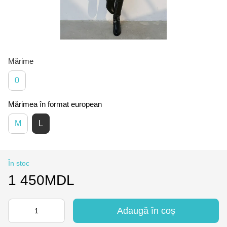
Mărime
0
Mărimea în format european
M
L
În stoc
1 450MDL
Adaugă în coș