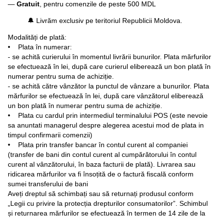
—
Gratuit
, pentru comenzile de peste 500 MDL
🔔 Livrăm exclusiv pe teritoriul Republicii Moldova.
Modalități de plată:
• Plata în numerar:
- se achită curierului în momentul livrării bunurilor. Plata mărfurilor
se efectuează în lei, după care curierul eliberează un bon plată în
numerar pentru suma de achiziție.
- se achită către vânzător la punctul de vânzare a bunurilor. Plata
mărfurilor se efectuează în lei, după care vânzătorul eliberează
un bon plată în numerar pentru suma de achiziție.
• Plata cu cardul prin intermediul terminalului POS (este nevoie
sa anuntati managerul despre alegerea acestui mod de plata in
timpul confirmarii comenzii)
• Plata prin transfer bancar în contul curent al companiei
(transfer de bani din contul curent al cumpărătorului în contul
curent al vânzătorului, în baza facturii de plată). Livrarea sau
ridicarea mărfurilor va fi însoțită de o factură fiscală conform
sumei transferului de bani
Aveți dreptul să schimbați sau să returnați produsul conform
„Legii cu privire la protecția drepturilor consumatorilor”. Schimbul
și returnarea mărfurilor se efectuează în termen de 14 zile de la