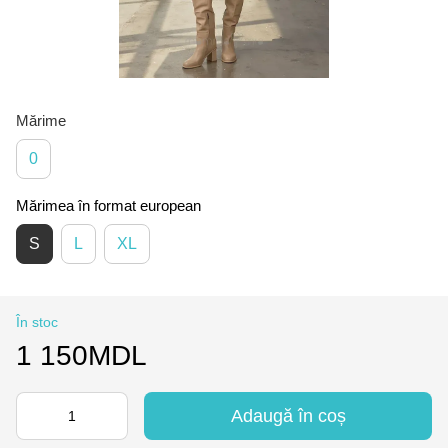
Mărime
0
Mărimea în format european
S
L
XL
În stoc
1 150MDL
Adaugă în coș