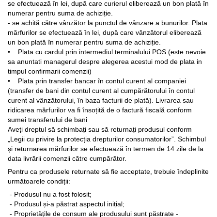
se efectuează în lei, după care curierul eliberează un bon plată în
numerar pentru suma de achiziție.
- se achită către vânzător la punctul de vânzare a bunurilor. Plata
mărfurilor se efectuează în lei, după care vânzătorul eliberează
un bon plată în numerar pentru suma de achiziție.
• Plata cu cardul prin intermediul terminalului POS (este nevoie
sa anuntati managerul despre alegerea acestui mod de plata in
timpul confirmarii comenzii)
• Plata prin transfer bancar în contul curent al companiei
(transfer de bani din contul curent al cumpărătorului în contul
curent al vânzătorului, în baza facturii de plată). Livrarea sau
ridicarea mărfurilor va fi însoțită de o factură fiscală conform
sumei transferului de bani
Aveți dreptul să schimbați sau să returnați produsul conform
„Legii cu privire la protecția drepturilor consumatorilor”. Schimbul
și returnarea mărfurilor se efectuează în termen de 14 zile de la
data livrării comenzii către cumpărător.
Pentru ca produsele returnate să fie acceptate, trebuie îndeplinite
următoarele condiții:
- Produsul nu a fost folosit;
- Produsul și-a păstrat aspectul inițial;
- Proprietățile de consum ale produsului sunt păstrate -