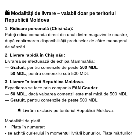
🛍️ Modalități de livrare – valabil doar pe teritoriul
Republicii Moldova
1. Ridicare personală (Chișinău):
Puteți ridica comanda direct din unul dintre magazinele noastre,
după confirmarea disponibilității produselor de către managerul
de vânzări.
2. Livrare rapidă în Chișinău:
Livrarea se efectuează de echipa MammaMia:
—
Gratuit
, pentru comenzile de peste
500 MDL
—
50 MDL
, pentru comenzile sub 500 MDL
3. Livrare în toată Republica Moldova:
Expedierea se face prin compania
FAN Courier
:
—
50 MDL
, dacă valoarea comenzii este mai mică de 500 MDL
—
Gratuit
, pentru comenzile de peste 500 MDL
🔔 Livrăm exclusiv pe teritoriul Republicii Moldova.
Modalități de plată:
• Plata în numerar:
- se achită curierului în momentul livrării bunurilor. Plata mărfurilor