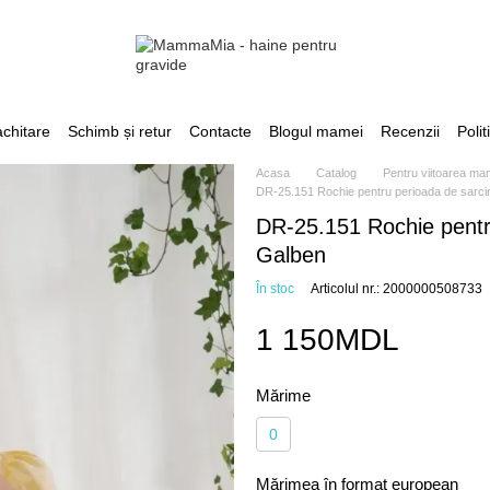
achitare
Schimb și retur
Contacte
Blogul mamei
Recenzii
Polit
Acasa
Catalog
Pentru viitoarea m
DR-25.151 Rochie pentru perioada de sarcina
DR-25.151 Rochie pentru
Galben
În stoc
Articolul nr.: 2000000508733
1 150MDL
Mărime
0
Mărimea în format european