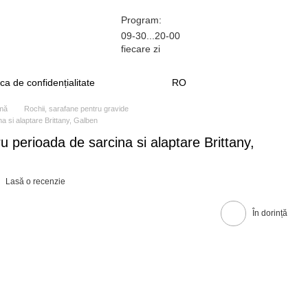
Program:
09-30...20-00
fiecare zi
ica de confidențialitate
RO
amă
Rochii, sarafane pentru gravide
 si alaptare Brittany, Galben
 perioada de sarcina si alaptare Brittany,
Lasă o recenzie
În dorință