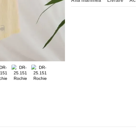
Afla marimea
Livrare
Ac