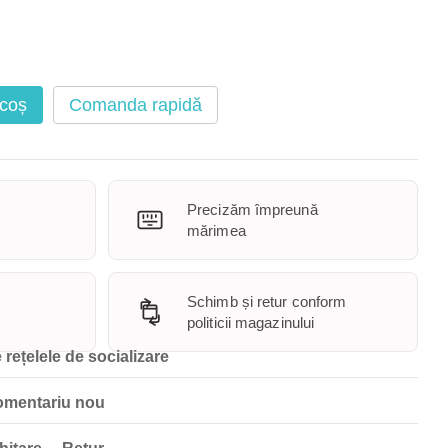
 coș
Comanda rapidă
Precizăm împreună
mărimea
Schimb și retur conform
politicii magazinului
 rețelele de socializare
omentariu nou