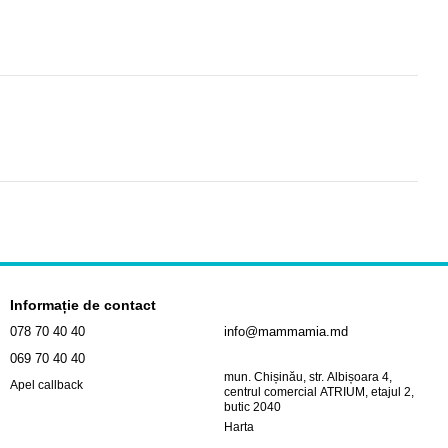
Informație de contact
078 70 40 40
info@mammamia.md
069 70 40 40
mun. Chișinău, str. Albișoara 4,
Apel callback
centrul comercial ATRIUM, etajul 2,
butic 2040
Harta