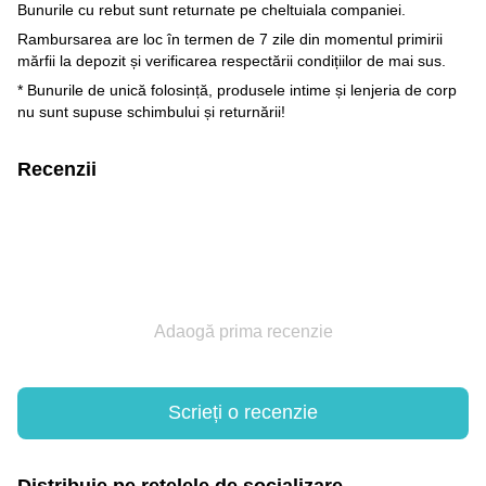
Bunurile cu rebut sunt returnate pe cheltuiala companiei.
Rambursarea are loc în termen de 7 zile din momentul primirii
mărfii la depozit și verificarea respectării condițiilor de mai sus.
* Bunurile de unică folosință, produsele intime și lenjeria de corp
nu sunt supuse schimbului și returnării!
Recenzii
Adaogă prima recenzie
Scrieți o recenzie
Distribuie pe rețelele de socializare