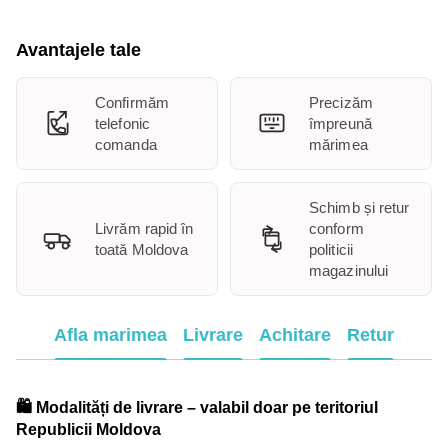
Avantajele tale
Confirmăm
Precizăm
telefonic
împreună
comanda
mărimea
Schimb și retur
Livrăm rapid în
conform
toată Moldova
politicii
magazinului
Afla marimea
Livrare
Achitare
Retur
🛍️ Modalități de livrare – valabil doar pe teritoriul
Republicii Moldova