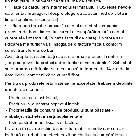
un bon plată în numerar pentru suma de achiziție.
• Plata cu cardul prin intermediul terminalului POS (este nevoie
sa anuntati managerul despre alegerea acestui mod de plata in
timpul confirmarii comenzii)
• Plata prin transfer bancar în contul curent al companiei
(transfer de bani din contul curent al cumpărătorului în contul
curent al vânzătorului, în baza facturii de plată). Livrarea sau
ridicarea mărfurilor va fi însoțită de o factură fiscală conform
sumei transferului de bani
Aveți dreptul să schimbați sau să returnați produsul conform
„Legii cu privire la protecția drepturilor consumatorilor”. Schimbul
și returnarea mărfurilor se efectuează în termen de 14 zile de la
data livrării comenzii către cumpărător.
Pentru ca produsele returnate să fie acceptate, trebuie îndeplinite
următoarele condiții:
- Produsul nu a fost folosit;
- Produsul și-a păstrat aspectul inițial;
- Proprietățile de consum ale produsului sunt păstrate -
ambalaje, etichete, inserții suplimentare;
- Este păstrat bonul fiscal sau factura.
Livrarea în caz de schimb sau retur dintr-un motiv care nu are
legătură cu rebutul se efectuează pe cheltuiala cumpărătorului.