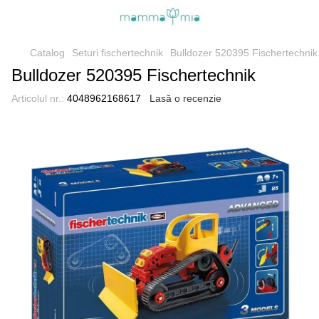
Catalog
Seturi fischertechnik
Bulldozer 520395 Fischertechnik
Bulldozer 520395 Fischertechnik
Articolul nr.:
4048962168617
Lasă o recenzie