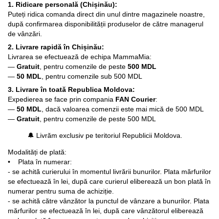
1. Ridicare personală (Chișinău):
Puteți ridica comanda direct din unul dintre magazinele noastre,
după confirmarea disponibilității produselor de către managerul
de vânzări.
2. Livrare rapidă în Chișinău:
Livrarea se efectuează de echipa MammaMia:
—
Gratuit
, pentru comenzile de peste
500 MDL
—
50 MDL
, pentru comenzile sub 500 MDL
3. Livrare în toată Republica Moldova:
Expedierea se face prin compania
FAN Courier
:
—
50 MDL
, dacă valoarea comenzii este mai mică de 500 MDL
—
Gratuit
, pentru comenzile de peste 500 MDL
🔔 Livrăm exclusiv pe teritoriul Republicii Moldova.
Modalități de plată:
• Plata în numerar:
- se achită curierului în momentul livrării bunurilor. Plata mărfurilor
se efectuează în lei, după care curierul eliberează un bon plată în
numerar pentru suma de achiziție.
- se achită către vânzător la punctul de vânzare a bunurilor. Plata
mărfurilor se efectuează în lei, după care vânzătorul eliberează