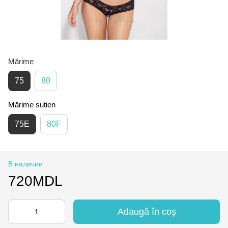
Mărime
75
80
Mărime sutien
75E
80F
В наличии
720MDL
Adaugă în coș