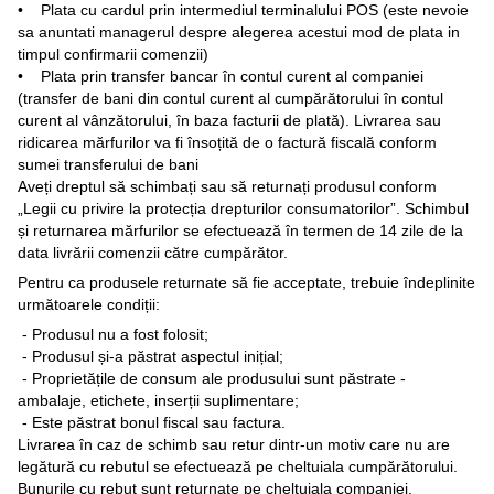
• Plata cu cardul prin intermediul terminalului POS (este nevoie
sa anuntati managerul despre alegerea acestui mod de plata in
timpul confirmarii comenzii)
• Plata prin transfer bancar în contul curent al companiei
(transfer de bani din contul curent al cumpărătorului în contul
curent al vânzătorului, în baza facturii de plată). Livrarea sau
ridicarea mărfurilor va fi însoțită de o factură fiscală conform
sumei transferului de bani
Aveți dreptul să schimbați sau să returnați produsul conform
„Legii cu privire la protecția drepturilor consumatorilor”. Schimbul
și returnarea mărfurilor se efectuează în termen de 14 zile de la
data livrării comenzii către cumpărător.
Pentru ca produsele returnate să fie acceptate, trebuie îndeplinite
următoarele condiții:
- Produsul nu a fost folosit;
- Produsul și-a păstrat aspectul inițial;
- Proprietățile de consum ale produsului sunt păstrate -
ambalaje, etichete, inserții suplimentare;
- Este păstrat bonul fiscal sau factura.
Livrarea în caz de schimb sau retur dintr-un motiv care nu are
legătură cu rebutul se efectuează pe cheltuiala cumpărătorului.
Bunurile cu rebut sunt returnate pe cheltuiala companiei.