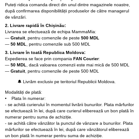
Puteți ridica comanda direct din unul dintre magazinele noastre,
după confirmarea disponibilității produselor de către managerul
de vânzări.
2. Livrare rapidă în Chișinău:
Livrarea se efectuează de echipa MammaMia:
—
Gratuit
, pentru comenzile de peste
500 MDL
—
50 MDL
, pentru comenzile sub 500 MDL
3. Livrare în toată Republica Moldova:
Expedierea se face prin compania
FAN Courier
:
—
50 MDL
, dacă valoarea comenzii este mai mică de 500 MDL
—
Gratuit
, pentru comenzile de peste 500 MDL
🔔 Livrăm exclusiv pe teritoriul Republicii Moldova.
Modalități de plată:
• Plata în numerar:
- se achită curierului în momentul livrării bunurilor. Plata mărfurilor
se efectuează în lei, după care curierul eliberează un bon plată în
numerar pentru suma de achiziție.
- se achită către vânzător la punctul de vânzare a bunurilor. Plata
mărfurilor se efectuează în lei, după care vânzătorul eliberează
un bon plată în numerar pentru suma de achiziție.