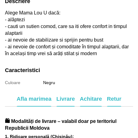
Descriere
Alege Mama Lou U dacă:
- alăptezi
- cauti un sutien comod, care sa iti ofere confort in timpul
alaptarii
- ai nevoie de stabilizare si sprijin pentru bust
- ai nevoie de confort și comoditate în timpul alaptarii, dar
în același timp vrei să arăți stilat și modern
Caracteristici
Culoare
Negru
Afla marimea
Livrare
Achitare
Retur
🛍️ Modalități de livrare – valabil doar pe teritoriul
Republicii Moldova
1. Ridicare personală (Chișinău):