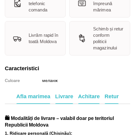
telefonic
împreună
comanda
mărimea
Schimb și retur
Livrăm rapid în
conform
toată Moldova
politicii
magazinului
Caracteristici
Culoare
меланж
Afla marimea
Livrare
Achitare
Retur
🛍️ Modalități de livrare – valabil doar pe teritoriul
Republicii Moldova
1. Ridicare personală (Chișinău):