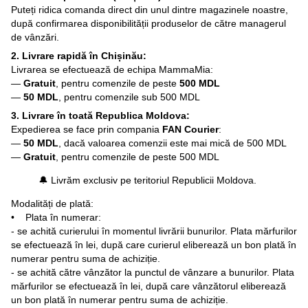
Puteți ridica comanda direct din unul dintre magazinele noastre,
după confirmarea disponibilității produselor de către managerul
de vânzări.
2. Livrare rapidă în Chișinău:
Livrarea se efectuează de echipa MammaMia:
—
Gratuit
, pentru comenzile de peste
500 MDL
—
50 MDL
, pentru comenzile sub 500 MDL
3. Livrare în toată Republica Moldova:
Expedierea se face prin compania
FAN Courier
:
—
50 MDL
, dacă valoarea comenzii este mai mică de 500 MDL
—
Gratuit
, pentru comenzile de peste 500 MDL
🔔 Livrăm exclusiv pe teritoriul Republicii Moldova.
Modalități de plată:
• Plata în numerar:
- se achită curierului în momentul livrării bunurilor. Plata mărfurilor
se efectuează în lei, după care curierul eliberează un bon plată în
numerar pentru suma de achiziție.
- se achită către vânzător la punctul de vânzare a bunurilor. Plata
mărfurilor se efectuează în lei, după care vânzătorul eliberează
un bon plată în numerar pentru suma de achiziție.