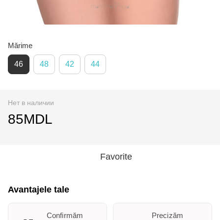
Mărime
46
48
42
44
Нет в наличии
85MDL
Favorite
Avantajele tale
Confirmăm
Precizăm