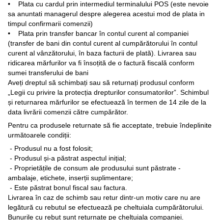
• Plata cu cardul prin intermediul terminalului POS (este nevoie
sa anuntati managerul despre alegerea acestui mod de plata in
timpul confirmarii comenzii)
• Plata prin transfer bancar în contul curent al companiei
(transfer de bani din contul curent al cumpărătorului în contul
curent al vânzătorului, în baza facturii de plată). Livrarea sau
ridicarea mărfurilor va fi însoțită de o factură fiscală conform
sumei transferului de bani
Aveți dreptul să schimbați sau să returnați produsul conform
„Legii cu privire la protecția drepturilor consumatorilor”. Schimbul
și returnarea mărfurilor se efectuează în termen de 14 zile de la
data livrării comenzii către cumpărător.
Pentru ca produsele returnate să fie acceptate, trebuie îndeplinite
următoarele condiții:
- Produsul nu a fost folosit;
- Produsul și-a păstrat aspectul inițial;
- Proprietățile de consum ale produsului sunt păstrate -
ambalaje, etichete, inserții suplimentare;
- Este păstrat bonul fiscal sau factura.
Livrarea în caz de schimb sau retur dintr-un motiv care nu are
legătură cu rebutul se efectuează pe cheltuiala cumpărătorului.
Bunurile cu rebut sunt returnate pe cheltuiala companiei.