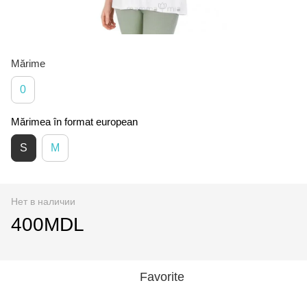
Mărime
0
Mărimea în format european
S
M
Нет в наличии
400MDL
Favorite