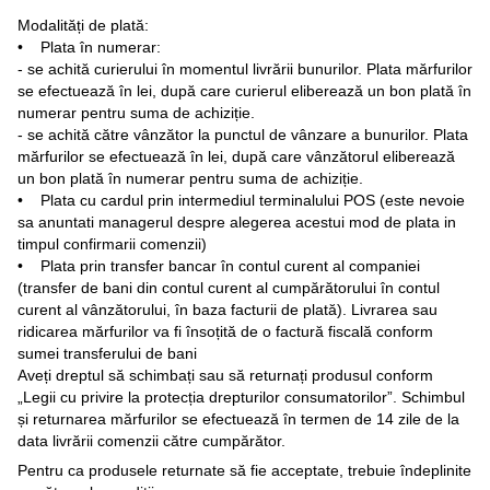
Modalități de plată:
• Plata în numerar:
- se achită curierului în momentul livrării bunurilor. Plata mărfurilor
se efectuează în lei, după care curierul eliberează un bon plată în
numerar pentru suma de achiziție.
- se achită către vânzător la punctul de vânzare a bunurilor. Plata
mărfurilor se efectuează în lei, după care vânzătorul eliberează
un bon plată în numerar pentru suma de achiziție.
• Plata cu cardul prin intermediul terminalului POS (este nevoie
sa anuntati managerul despre alegerea acestui mod de plata in
timpul confirmarii comenzii)
• Plata prin transfer bancar în contul curent al companiei
(transfer de bani din contul curent al cumpărătorului în contul
curent al vânzătorului, în baza facturii de plată). Livrarea sau
ridicarea mărfurilor va fi însoțită de o factură fiscală conform
sumei transferului de bani
Aveți dreptul să schimbați sau să returnați produsul conform
„Legii cu privire la protecția drepturilor consumatorilor”. Schimbul
și returnarea mărfurilor se efectuează în termen de 14 zile de la
data livrării comenzii către cumpărător.
Pentru ca produsele returnate să fie acceptate, trebuie îndeplinite