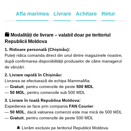
Afla marimea
Livrare
Achitare
Retur
🛍️ Modalități de livrare – valabil doar pe teritoriul
Republicii Moldova
1. Ridicare personală (Chișinău):
Puteți ridica comanda direct din unul dintre magazinele noastre,
după confirmarea disponibilității produselor de către managerul
de vânzări.
2. Livrare rapidă în Chișinău:
Livrarea se efectuează de echipa MammaMia:
—
Gratuit
, pentru comenzile de peste
500 MDL
—
50 MDL
, pentru comenzile sub 500 MDL
3. Livrare în toată Republica Moldova:
Expedierea se face prin compania
FAN Courier
:
—
50 MDL
, dacă valoarea comenzii este mai mică de 500 MDL
—
Gratuit
, pentru comenzile de peste 500 MDL
🔔 Livrăm exclusiv pe teritoriul Republicii Moldova.