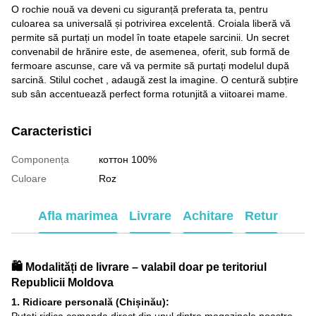
O rochie nouă va deveni cu siguranță preferata ta, pentru
culoarea sa universală și potrivirea excelentă. Croiala liberă vă
permite să purtați un model în toate etapele sarcinii. Un secret
convenabil de hrănire este, de asemenea, oferit, sub formă de
fermoare ascunse, care vă va permite să purtați modelul după
sarcină. Stilul cochet , adaugă zest la imagine. O centură subțire
sub sân accentuează perfect forma rotunjită a viitoarei mame.
Caracteristici
Componența
коттон 100%
Culoare
Roz
Afla marimea
Livrare
Achitare
Retur
🛍️ Modalități de livrare – valabil doar pe teritoriul
Republicii Moldova
1. Ridicare personală (Chișinău):
Puteți ridica comanda direct din unul dintre magazinele noastre,