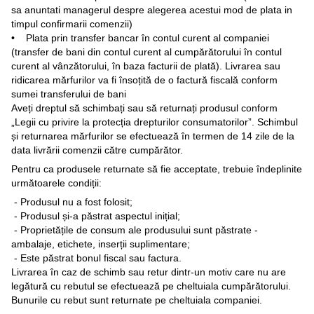
sa anuntati managerul despre alegerea acestui mod de plata in
timpul confirmarii comenzii)
• Plata prin transfer bancar în contul curent al companiei
(transfer de bani din contul curent al cumpărătorului în contul
curent al vânzătorului, în baza facturii de plată). Livrarea sau
ridicarea mărfurilor va fi însoțită de o factură fiscală conform
sumei transferului de bani
Aveți dreptul să schimbați sau să returnați produsul conform
„Legii cu privire la protecția drepturilor consumatorilor”. Schimbul
și returnarea mărfurilor se efectuează în termen de 14 zile de la
data livrării comenzii către cumpărător.
Pentru ca produsele returnate să fie acceptate, trebuie îndeplinite
următoarele condiții:
- Produsul nu a fost folosit;
- Produsul și-a păstrat aspectul inițial;
- Proprietățile de consum ale produsului sunt păstrate -
ambalaje, etichete, inserții suplimentare;
- Este păstrat bonul fiscal sau factura.
Livrarea în caz de schimb sau retur dintr-un motiv care nu are
legătură cu rebutul se efectuează pe cheltuiala cumpărătorului.
Bunurile cu rebut sunt returnate pe cheltuiala companiei.