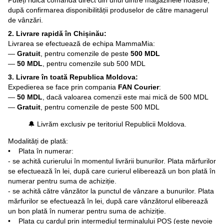
după confirmarea disponibilității produselor de către managerul
de vânzări.
2. Livrare rapidă în Chișinău:
Livrarea se efectuează de echipa MammaMia:
—
Gratuit
, pentru comenzile de peste
500 MDL
—
50 MDL
, pentru comenzile sub 500 MDL
3. Livrare în toată Republica Moldova:
Expedierea se face prin compania
FAN Courier
:
—
50 MDL
, dacă valoarea comenzii este mai mică de 500 MDL
—
Gratuit
, pentru comenzile de peste 500 MDL
🔔 Livrăm exclusiv pe teritoriul Republicii Moldova.
Modalități de plată:
• Plata în numerar:
- se achită curierului în momentul livrării bunurilor. Plata mărfurilor
se efectuează în lei, după care curierul eliberează un bon plată în
numerar pentru suma de achiziție.
- se achită către vânzător la punctul de vânzare a bunurilor. Plata
mărfurilor se efectuează în lei, după care vânzătorul eliberează
un bon plată în numerar pentru suma de achiziție.
• Plata cu cardul prin intermediul terminalului POS (este nevoie