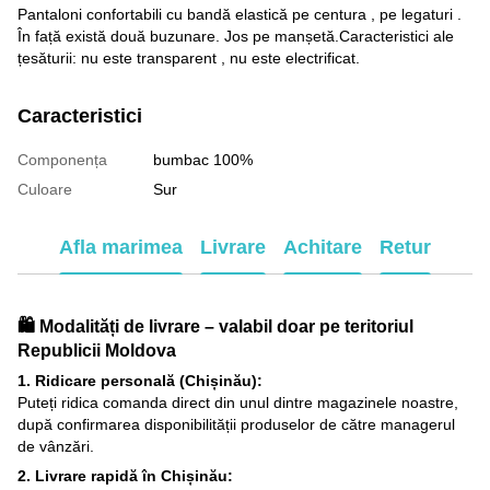
Pantaloni confortabili cu bandă elastică pe centura , pe legaturi .
În față există două buzunare. Jos pe manșetă.Caracteristici ale
țesăturii: nu este transparent , nu este electrificat.
Caracteristici
Componența
bumbac 100%
Culoare
Sur
Afla marimea
Livrare
Achitare
Retur
🛍️ Modalități de livrare – valabil doar pe teritoriul
Republicii Moldova
1. Ridicare personală (Chișinău):
Puteți ridica comanda direct din unul dintre magazinele noastre,
după confirmarea disponibilității produselor de către managerul
de vânzări.
2. Livrare rapidă în Chișinău: