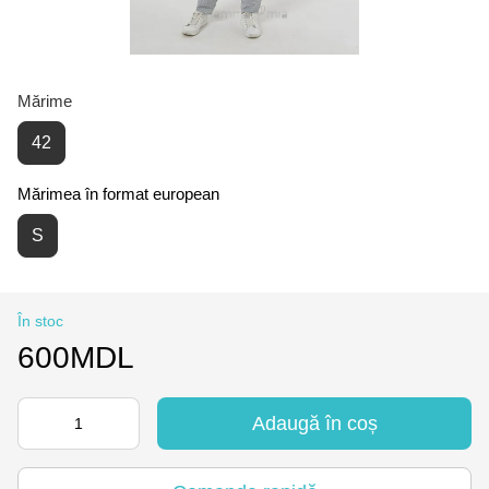
Mărime
42
Mărimea în format european
S
În stoc
600MDL
Adaugă în coș