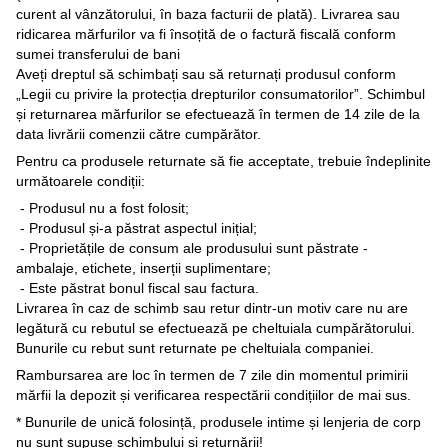
curent al vânzătorului, în baza facturii de plată). Livrarea sau
ridicarea mărfurilor va fi însoțită de o factură fiscală conform
sumei transferului de bani
Aveți dreptul să schimbați sau să returnați produsul conform
„Legii cu privire la protecția drepturilor consumatorilor”. Schimbul
și returnarea mărfurilor se efectuează în termen de 14 zile de la
data livrării comenzii către cumpărător.
Pentru ca produsele returnate să fie acceptate, trebuie îndeplinite
următoarele condiții:
- Produsul nu a fost folosit;
- Produsul și-a păstrat aspectul inițial;
- Proprietățile de consum ale produsului sunt păstrate -
ambalaje, etichete, inserții suplimentare;
- Este păstrat bonul fiscal sau factura.
Livrarea în caz de schimb sau retur dintr-un motiv care nu are
legătură cu rebutul se efectuează pe cheltuiala cumpărătorului.
Bunurile cu rebut sunt returnate pe cheltuiala companiei.
Rambursarea are loc în termen de 7 zile din momentul primirii
mărfii la depozit și verificarea respectării condițiilor de mai sus.
* Bunurile de unică folosință, produsele intime și lenjeria de corp
nu sunt supuse schimbului și returnării!