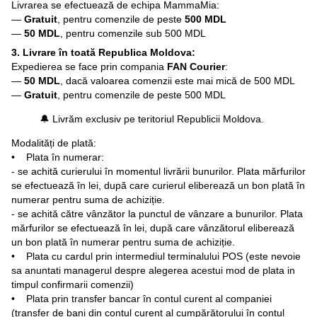
Livrarea se efectuează de echipa MammaMia:
—
Gratuit
, pentru comenzile de peste
500 MDL
—
50 MDL
, pentru comenzile sub 500 MDL
3. Livrare în toată Republica Moldova:
Expedierea se face prin compania
FAN Courier
:
—
50 MDL
, dacă valoarea comenzii este mai mică de 500 MDL
—
Gratuit
, pentru comenzile de peste 500 MDL
🔔 Livrăm exclusiv pe teritoriul Republicii Moldova.
Modalități de plată:
• Plata în numerar:
- se achită curierului în momentul livrării bunurilor. Plata mărfurilor
se efectuează în lei, după care curierul eliberează un bon plată în
numerar pentru suma de achiziție.
- se achită către vânzător la punctul de vânzare a bunurilor. Plata
mărfurilor se efectuează în lei, după care vânzătorul eliberează
un bon plată în numerar pentru suma de achiziție.
• Plata cu cardul prin intermediul terminalului POS (este nevoie
sa anuntati managerul despre alegerea acestui mod de plata in
timpul confirmarii comenzii)
• Plata prin transfer bancar în contul curent al companiei
(transfer de bani din contul curent al cumpărătorului în contul