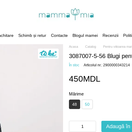
achitare
Schimb și retur
Contacte
Blogul mamei
Recenzii
Polit
Acasa
Catalog
Pentru viitoarea m
3087007-5-56 Blugi pent
În stoc
Articolul nr.: 2900000343214
450MDL
Mărime
48
50
Adaugă în