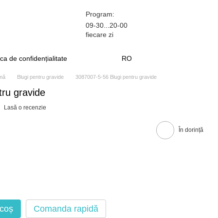
Program:
09-30...20-00
fiecare zi
ica de confidențialitate
RO
amă
Blugi pentru gravide
3087007-5-56 Blugi pentru gravide
ru gravide
Lasă o recenzie
În dorință
 coș
Comanda rapidă