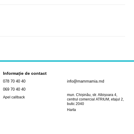
Informație de contact
078 70 40 40
info@mammamia.md
069 70 40 40
mun. Chișinău, str. Albișoara 4,
Apel callback
centrul comercial ATRIUM, etajul 2,
butic 2040
Harta