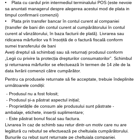
• Plata cu cardul prin intermediul terminalului POS (este nevoie
sa anuntati managerul despre alegerea acestui mod de plata in
timpul confirmarii comenzii)
• Plata prin transfer bancar în contul curent al companiei
(transfer de bani din contul curent al cumpărătorului în contul
curent al vânzătorului, în baza facturii de plată). Livrarea sau
ridicarea mărfurilor va fi însoțită de o factură fiscală conform
sumei transferului de bani
Aveți dreptul să schimbați sau să returnați produsul conform
„Legii cu privire la protecția drepturilor consumatorilor”. Schimbul
și returnarea mărfurilor se efectuează în termen de 14 zile de la
data livrării comenzii către cumpărător.
Pentru ca produsele returnate să fie acceptate, trebuie îndeplinite
următoarele condiții:
- Produsul nu a fost folosit;
- Produsul și-a păstrat aspectul inițial;
- Proprietățile de consum ale produsului sunt păstrate -
ambalaje, etichete, inserții suplimentare;
- Este păstrat bonul fiscal sau factura.
Livrarea în caz de schimb sau retur dintr-un motiv care nu are
legătură cu rebutul se efectuează pe cheltuiala cumpărătorului.
Bunurile cu rebut sunt returnate pe cheltuiala companiei.