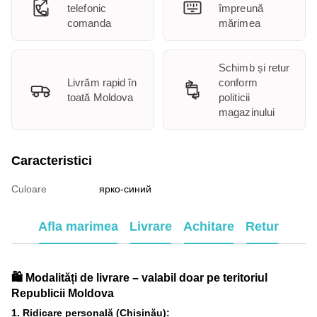
telefonic
împreună
comanda
mărimea
Schimb și retur
Livrăm rapid în
conform
toată Moldova
politicii
magazinului
Caracteristici
Culoare
ярко-синий
Afla marimea
Livrare
Achitare
Retur
🛍️ Modalități de livrare – valabil doar pe teritoriul
Republicii Moldova
1. Ridicare personală (Chișinău):