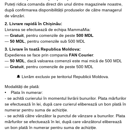
Puteți ridica comanda direct din unul dintre magazinele noastre,
după confirmarea disponibilității produselor de către managerul
de vânzări.
2. Livrare rapidă în Chișinău:
Livrarea se efectuează de echipa MammaMia:
—
Gratuit
, pentru comenzile de peste
500 MDL
—
50 MDL
, pentru comenzile sub 500 MDL
3. Livrare în toată Republica Moldova:
Expedierea se face prin compania
FAN Courier
:
—
50 MDL
, dacă valoarea comenzii este mai mică de 500 MDL
—
Gratuit
, pentru comenzile de peste 500 MDL
🔔 Livrăm exclusiv pe teritoriul Republicii Moldova.
Modalități de plată:
• Plata în numerar:
- se achită curierului în momentul livrării bunurilor. Plata mărfurilor
se efectuează în lei, după care curierul eliberează un bon plată în
numerar pentru suma de achiziție.
- se achită către vânzător la punctul de vânzare a bunurilor. Plata
mărfurilor se efectuează în lei, după care vânzătorul eliberează
un bon plată în numerar pentru suma de achiziție.