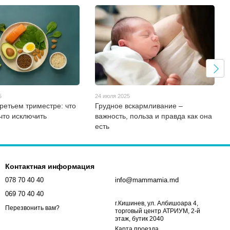
5
24 июля 2025
третьем триместре: что
Грудное вскармливание –
что исключить
важность, польза и правда как она
есть
Контактная информация
078 70 40 40
info@mammamia.md
069 70 40 40
г.Кишинев, ул. Албишоара 4,
Перезвонить вам?
торговый центр АТРИУМ, 2-й
этаж, бутик 2040
Карта проезда