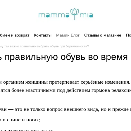
бмен и возврат
Контакты
Мамин Блог
Отзывы о магазине
По
му так важно правильно выбрать обувь при беременности?
ь правильную обувь во время
и организм женщины претерпевает серьёзные изменения. 
овятся более эластичными под действием гормона релакс
и — это не только вопрос внешнего вида, но и прежде в
 в спине и ногах;
в и задержки жидкости;