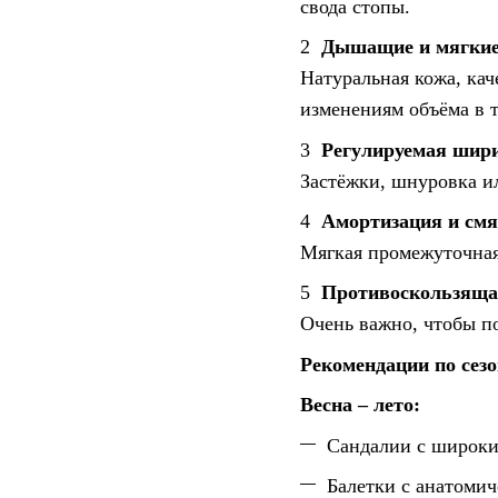
свода стопы.
2️
Дышащие и мягкие
Натуральная кожа, кач
изменениям объёма в т
3️
Регулируемая шир
Застёжки, шнуровка и
4️
Амортизация и смя
Мягкая промежуточная
5️
Противоскользяща
Очень важно, чтобы п
Рекомендации по сез
Весна – лето:
Сандалии с широк
Балетки с анатомич