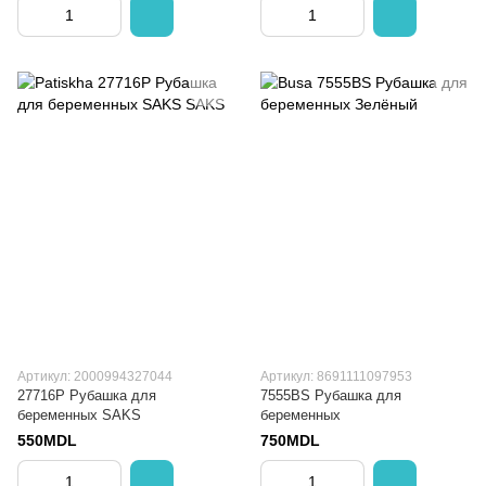
Артикул: 2000994327044
Артикул: 8691111097953
27716P Рубашка для
7555BS Рубашка для
беременных SAKS
беременных
550MDL
750MDL