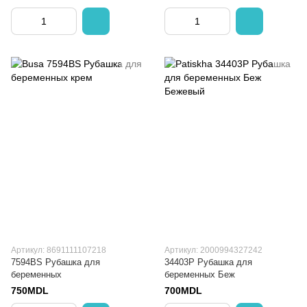
Артикул: 8691111107218
Артикул: 2000994327242
7594BS Рубашка для
34403P Рубашка для
беременных
беременных Беж
750MDL
700MDL