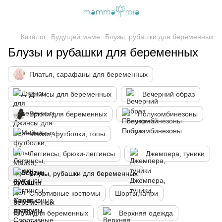
Каталог
Будущей маме
Блузы, рубашки для беременных
Блузы и рубашки для беременных
Платья, сарафаны для беременных
Джинсы для беременных
Вечерний образ
Брюки для беременных
Полукомбинезоны
Майки, футболки, топы
Леггинсы, брюки-леггинсы
Джемпера, туники
Блузы, рубашки для беременных
Спортивные костюмы
Шорты,капри
Юбки для беременных
Верхняя одежда