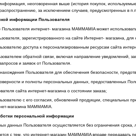
информация, неоговоренная выше (история покупок, используемые 
аспространению, за исключением случаев, предусмотренных в п.п.
льной информации Пользователя
 Пользователя интернет- магазина MAMMAMIA может использовать
ьзователя, зарегистрированного на сайте Интернет- магазина, для
льзователю доступа к персонализированным ресурсам сайта интерн
льзователем обратной связи, включая направление уведомлений, з
 запросов и заявок от Пользователя.
 нахождения Пользователя для обеспечения безопасности, предо
товерности и полноты персональных данных, предоставленных Пол
вателя сайта интернет-магазина о состоянии заказа;
льзователю с его согласия, обновлений продукции, специальных п
рнет-магазина MAMMAMIA.
работки персональной информации
ных данных Пользователя осуществляется без ограничения срока,
ается с тем, что интернет-магазин MAMMAMIA вправе передавать п