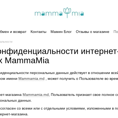
бмен и возврат
Контакты
Мамин Блог
Отзывы о магазине
По
альности
онфиденциальности интернет
х MammaMia
иденциальности персональных данных действует в отношении вс
ном имени
Mammamia.md
, может получить о Пользователе во вре
рнет-магазина
Mammamia.md
, Пользователь признает свое полное 
сональных данных.
е согласен со всеми или с отдельными условиями, изложенными в 
тернет-магазина.