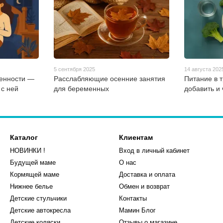
5 сентября 2025
14 августа 202
енности —
Расслабляющие осенние занятия
Питание в 
 с ней
для беременных
добавить и 
Каталог
Клиентам
НОВИНКИ !
Вход в личный кабинет
Будущей маме
О нас
Кормящей маме
Доставка и оплата
Нижнее белье
Обмен и возврат
Детские стульчики
Контакты
Детские автокресла
Мамин Блог
Детские коляски
Отзывы о магазине