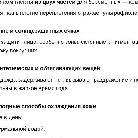
и
комплекты
из двух частей
для беременных — ком
я ткань плотно переплетения отражает ультрафиолет
ляпе и солнцезащитных очках
защитит лицо, особенно зоны, склонные к пигмента
ожу вокруг них.
интетических и обтягивающих вещей
одежда задерживают пот, вызывают раздражение и п
льны в жаркое время года.
иродные способы охлаждения кожи
а в день;
ермальной водой;