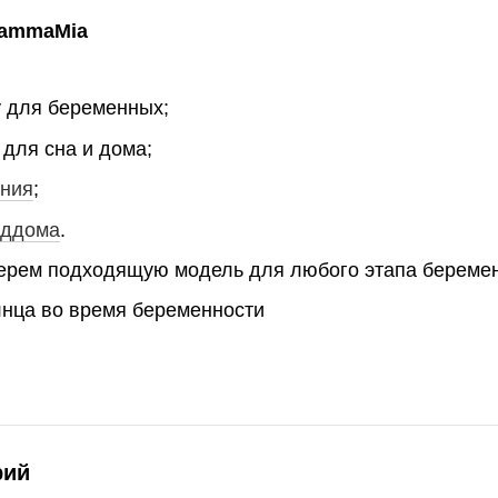
MammaMia
для беременных;
 для сна и дома;
ения
;
оддома
.
ерем подходящую модель для любого этапа беремен
рий