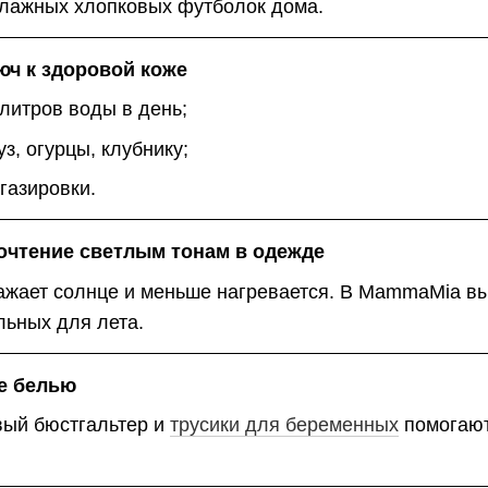
лажных хлопковых футболок дома.
юч к здоровой коже
литров воды в день;
з, огурцы, клубнику;
газировки.
почтение светлым тонам в одежде
ажает солнце и меньше нагревается. В MammaMia вы
льных для лета.
ие белью
ый бюстгальтер и
трусики для беременных
помогают