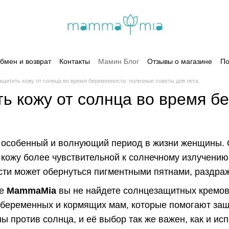
бмен и возврат
Контакты
Мамин Блог
Отзывы о магазине
По
ащитить кожу от солнца во время беременности: полезные советы для лета
ть кожу от солнца во время б
 особенный и волнующий период в жизни женщины.
 кожу более чувствительной к солнечному излучению.
сти может обернуться пигментными пятнами, раздра
не
MammaMia
вы не найдете солнцезащитных кремов,
беременных и кормящих мам, которые помогают защ
ы против солнца, и её выбор так же важен, как и ис