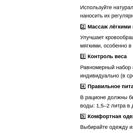
Используйте натура
наносить их регуляр
2️⃣
Массаж лёгкими
Улучшает кровообращ
мягкими, особенно в
3️⃣
Контроль веса
Равномерный набор м
индивидуально (в ср
4️⃣
Правильное пит
В рационе должны бы
воды: 1,5–2 литра в 
5️⃣
Комфортная оде
Выбирайте одежду из