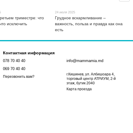
5
24 июля 2025
третьем триместре: что
Грудное вскармливание –
что исключить
важность, польза и правда как она
есть
Контактная информация
078 70 40 40
info@mammamia.md
069 70 40 40
г.Кишинев, ул. Албишоара 4,
Перезвонить вам?
торговый центр АТРИУМ, 2-й
этаж, бутик 2040
Карта проезда