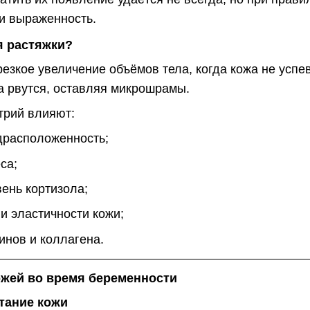
 и выраженность.
я растяжки?
езкое увеличение объёмов тела, когда кожа не успе
а рвутся, оставляя микрошрамы.
трий влияют:
драсположенность;
са;
ень кортизола;
и эластичности кожи;
инов и коллагена.
ожей во время беременности
тание кожи