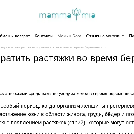
бмен и возврат
Контакты
Мамин Блог
Отзывы о магазине
По
редотвратить растяжки и ухаживать за кожей во время беременности
вратить растяжки во время бе
 особый период, когда организм женщины претерпев
астяжение кожи в области живота, груди, бёдер и яг
я с появлением растяжек (стрий), которые могут ост
тить их появление удаётся не всегда, но при прав