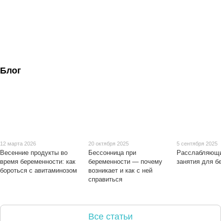
Блог
12 марта 2026
20 октября 2025
5 сентября 2025
Весенние продукты во
Бессонница при
Расслабляющи
время беременности: как
беременности — почему
занятия для 
бороться с авитаминозом
возникает и как с ней
справиться
Все статьи