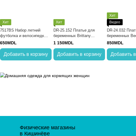
Хит
Хит
Хит
Видео
7517BS Набор летний
DR-25.152 Платье для
DR-24.032 Плат
футболка и велосипедки
беременных Brittany
беременных Be
для беременных
белый
650MDL
1 150MDL
850MDL
Добавить в корзину
Добавить в корзину
Добавить в
Физические магазины
в Кишинёве