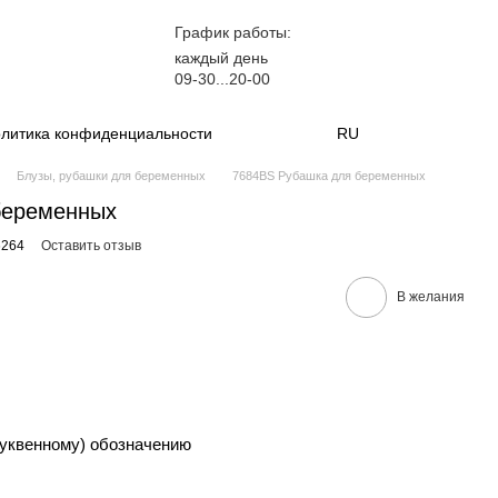
График работы:
каждый день
09-30...20-00
литика конфиденциальности
RU
Блузы, рубашки для беременных
7684BS Рубашка для беременных
беременных
6264
Оставить отзыв
В желания
уквенному) обозначению