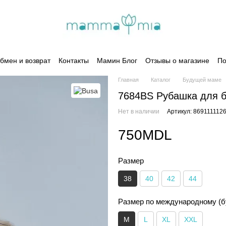
бмен и возврат
Контакты
Мамин Блог
Отзывы о магазине
По
Главная
Каталог
Будущей маме
7684BS Рубашка для 
Нет в наличии
Артикул: 869111112
750MDL
Размер
38
40
42
44
Размер по международному (б
M
L
XL
XXL