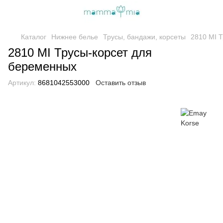
Каталог
Нижнее белье
Трусы, бандажи, корсеты
2810 MI 
2810 MI Трусы-корсет для
беременных
Артикул:
8681042553000
Оставить отзыв