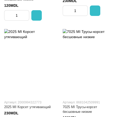
230MDL
120MDL
Артикул: 2000994322773
Артикул: 8681042509991
2025 MI Корсет утягивающий
7025 MI Трусы-корсет
бесшовные низкие
230MDL