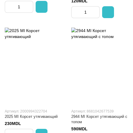
120MDL
Артикул: 2000994322704
Артикул: 8681042677539
2025 MI Корсет утягивающий
2944 MI Корсет утягивающий с
топом
230MDL
590MDL