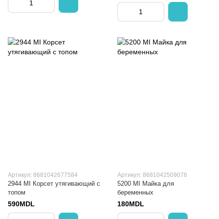
Артикул: 8681042677584
Артикул: 8681042509076
2944 MI Корсет утягивающий с
5200 MI Майка для
топом
беременных
590MDL
180MDL