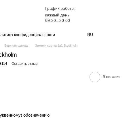
График работы:
каждый день
09-30...20-00
литика конфиденциальности
RU
Верхняя одежда
Зимняя куртка 2в1 Stockholm
ckholm
3114
Оставить отзыв
В желания
уквенному) обозначению