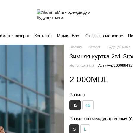
бмен и возврат
Контакты
Мамин Блог
Отзывы о магазине
По
Главная
Каталог
Будущей маме
Зимняя куртка 2в1 Sto
Нет в наличии
Артикул: 200099432
2 000MDL
Размер
42
46
Размер по международному (б
S
L