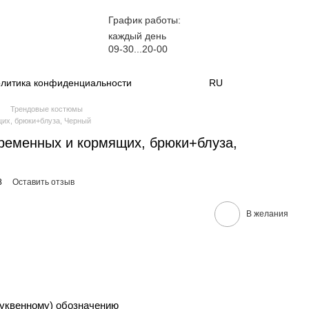
График работы:
каждый день
09-30...20-00
литика конфиденциальности
RU
Трендовые костюмы
их, брюки+блуза, Черный
ременных и кормящих, брюки+блуза,
8
Оставить отзыв
В желания
уквенному) обозначению