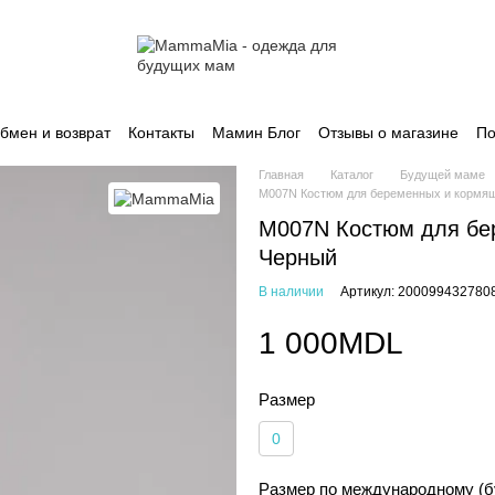
бмен и возврат
Контакты
Мамин Блог
Отзывы о магазине
По
Главная
Каталог
Будущей маме
M007N Костюм для беременных и кормящ
M007N Костюм для бе
Черный
В наличии
Артикул: 200099432780
1 000MDL
Размер
0
Размер по международному (б