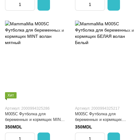
Хит
Артикул: 2000994325286
Артикул: 2000994325217
M005C Футболка для
M005C Футболка для
беременных и кормящих MINT
беременных и кормящих
волан
БЕЛАЯ волан
350MDL
350MDL