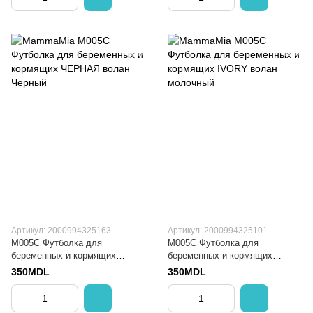
Артикул: 2000994325163
Артикул: 2000994325101
M005C Футболка для
M005C Футболка для
беременных и кормящих
беременных и кормящих
ЧЕРНАЯ волан
IVORY волан
350MDL
350MDL