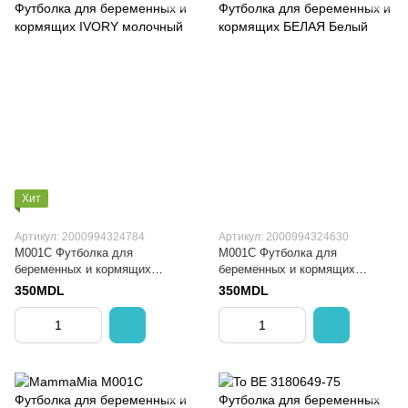
Хит
Артикул: 2000994324784
Артикул: 2000994324630
M001C Футболка для
M001C Футболка для
беременных и кормящих
беременных и кормящих
IVORY
БЕЛАЯ
350MDL
350MDL