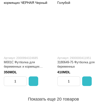
Артикул: 2000994324685
Артикул: 2900000411951
M001C Футболка для
3180649-75 Футболка для
беременных и кормящих
беременных
ЧЕРНАЯ
350MDL
410MDL
Показать еще 20 товаров