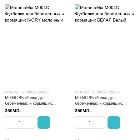
Артикул: 2000994324968
Артикул: 2000994325064
M004C Футболка для
M004C Футболка для
беременных и кормящих
беременных и кормящих
IVORY
БЕЛАЯ
350MDL
350MDL