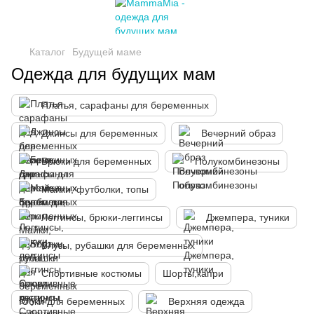
Каталог
Будущей маме
Одежда для будущих мам
Платья, сарафаны для беременных
Джинсы для беременных
Вечерний образ
Брюки для беременных
Полукомбинезоны
Майки, футболки, топы
Леггинсы, брюки-леггинсы
Джемпера, туники
Блузы, рубашки для беременных
Спортивные костюмы
Шорты,капри
Юбки для беременных
Верхняя одежда