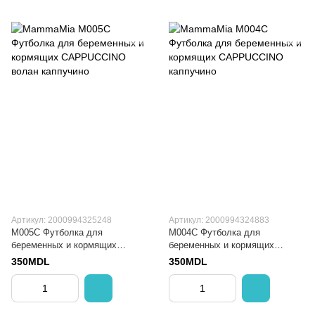
Артикул: 2000994325248
Артикул: 2000994324883
M005C Футболка для
M004C Футболка для
беременных и кормящих
беременных и кормящих
CAPPUCCINO волан
CAPPUCCINO
350MDL
350MDL