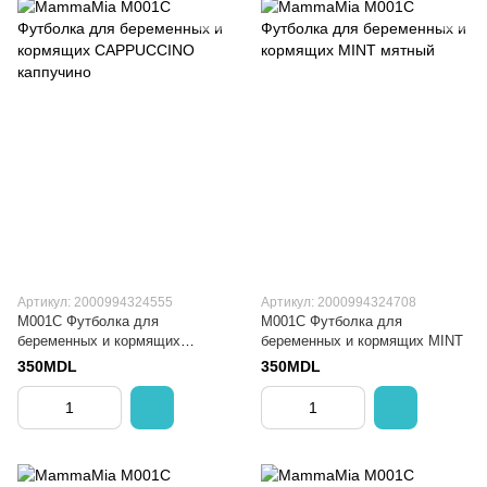
Артикул: 2000994324555
Артикул: 2000994324708
M001C Футболка для
M001C Футболка для
беременных и кормящих
беременных и кормящих MINT
CAPPUCCINO
350MDL
350MDL