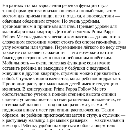
На разных этапах взросления ребенка функции стула
трансформируются: вначале он служит колыбелью, затем —
местом для приема пищи, игр и отдыха, а впоследствии —
обычным обеденным стулом. Но очень удобным,
эргономичным и приятным для глаз. Предмет удобен для
малогабаритных квартир. Детский стульчик Prima Pappa
Follow Me складывается легко и компактно — да так, что в
сложенном состоянии может стоять без опоры где-нибудь в
углу комнаты или чулане. Перемещение лёгкого по весу стула
также не составляет сложности — его возможно катить
благодаря встроенным в ножки небольшим колёсикам.
Мобильность — очень полезная функция: если нужно
оставить ребёнка на выходные у бабушки с дедушкой,
живущих в другой квартире, стульчик можно прихватить с
собой. Стульчик видоизменяется, когда ребенок подрастает.
Пропорции растущих маленьких детей имеют тенденцию
меняться. В конструкции Prima Pappa Follow Me это
обстоятельство учтено в полной степени: высота спинки
сидения устанавливается в семи различных положениях, её
возможный наклон — под пятью разными углами. А
подножка внизу имеет три опции расположения. Таким
образом, не ребёнок приспосабливается к стулу, а стульчик —
к растущему малышу. При малых размерах — максимальный
комфорт. Ребенку удобно находиться в облегающем тело