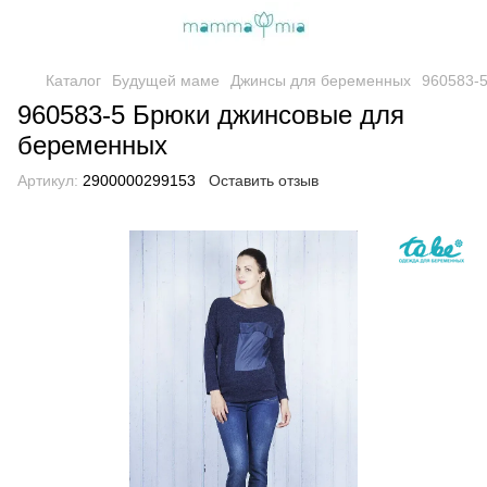
Каталог
Будущей маме
Джинсы для беременных
960583-
960583-5 Брюки джинсовые для
беременных
Артикул:
2900000299153
Оставить отзыв