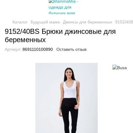
Каталог
Будущей маме
Джинсы для беременных
9152/40
9152/40BS Брюки джинсовые для
беременных
Артикул:
8691110100890
Оставить отзыв