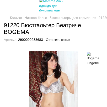
Каталог
Нижнее белье
Бюстгальтеры для кормления
9122
91220 Бюстгальтер Беатриче
BOGEMA
Артикул:
2900000233683
Оставить отзыв