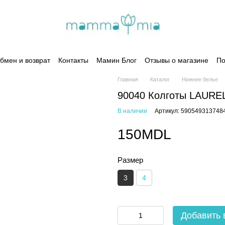
бмен и возврат
Контакты
Мамин Блог
Отзывы о магазине
По
Главная
Каталог
Нижнее белье
90040 Колготы LAUREL
В наличии
Артикул: 590549313748
150MDL
Размер
3
4
Добавить 