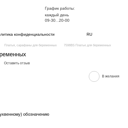
График работы:
каждый день
09-30...20-00
литика конфиденциальности
RU
Платья, сарафаны для беременных
7598BS Платье для беременных
еременных
Оставить отзыв
В желания
уквенному) обозначению