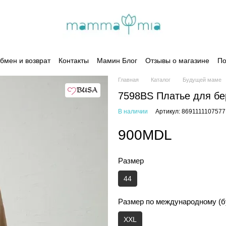
бмен и возврат
Контакты
Мамин Блог
Отзывы о магазине
По
Главная
Каталог
Будущей маме
7598BS Платье для б
В наличии
Артикул: 8691111107577
900MDL
Размер
44
Размер по международному (б
XXL