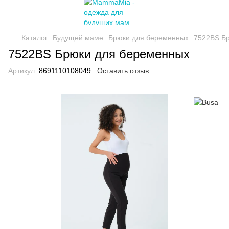
Каталог
Будущей маме
Брюки для беременных
7522BS Б
7522BS Брюки для беременных
Артикул:
8691110108049
Оставить отзыв