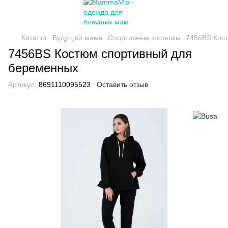
Каталог
Будущей маме
Спортивные костюмы
7456BS Кос
7456BS Костюм спортивный для
беременных
Артикул:
8691110095523
Оставить отзыв