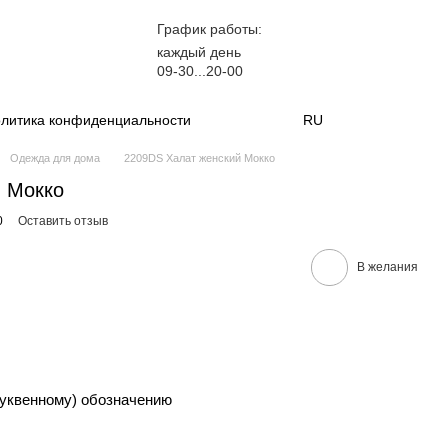
График работы:
каждый день
09-30...20-00
литика конфиденциальности
RU
Одежда для дома
2209DS Халат женский Мокко
 Мокко
0
Оставить отзыв
В желания
уквенному) обозначению