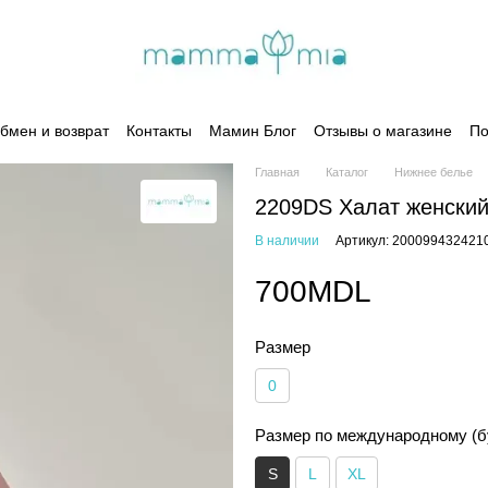
бмен и возврат
Контакты
Мамин Блог
Отзывы о магазине
По
Главная
Каталог
Нижнее белье
2209DS Халат женский
В наличии
Артикул: 200099432421
700MDL
Размер
0
Размер по международному (б
S
L
XL